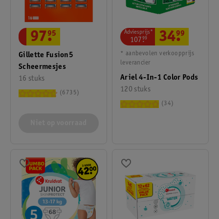
Adviesprijs*
34
.
99
97
.
95
107
.
99
* aanbevolen verkoopprijs
Gillette Fusion5
leverancier
Scheermesjes
Ariel 4-In-1 Color Pods
16 stuks
120 stuks
6735
34
Niet op voorraad