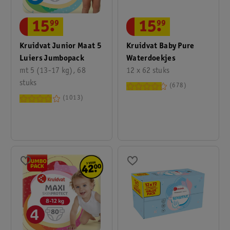
15
.
99
15
.
99
Kruidvat Junior Maat 5
Kruidvat Baby Pure
Luiers Jumbopack
Waterdoekjes
mt 5 (13-17 kg), 68
12 x 62 stuks
stuks
678
1013