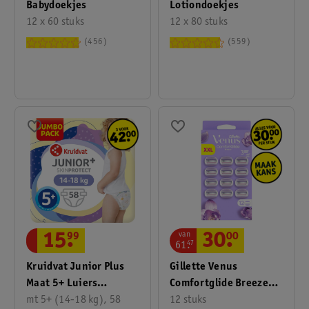
Babydoekjes
Lotiondoekjes
12 x 60 stuks
12 x 80 stuks
456
559
van
15
.
99
30
.
00
61
.
47
Kruidvat Junior Plus
Gillette Venus
Maat 5+ Luiers
Comfortglide Breeze
Jumbopack
mt 5+ (14-18 kg), 58
Navulmesjes
12 stuks