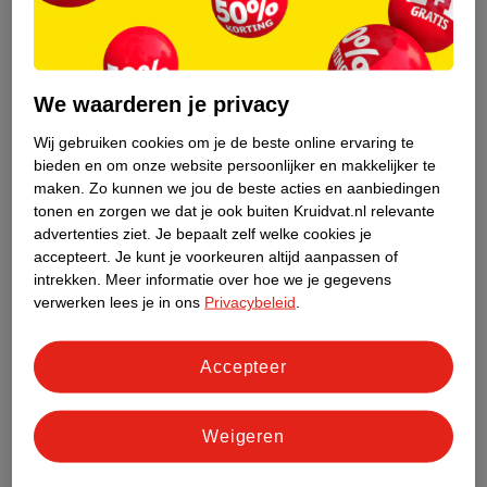
Kruidvat Extra Large
Oral-B IO5 Elektrische
Maat 6 Luiers
Tandenborstel
Jumbopack
mt 6 (16-21 kg), 54
blauw
stuks
1
We waarderen je privacy
583
Wij gebruiken cookies om je de beste online ervaring te
bieden en om onze website persoonlijker en makkelijker te
maken.
Zo kunnen we jou de beste acties en aanbiedingen
tonen en zorgen we dat je ook buiten Kruidvat.nl relevante
advertenties ziet.
Je bepaalt zelf welke cookies je
accepteert.
Je kunt je voorkeuren altijd aanpassen of
intrekken.
Meer informatie over hoe we je gegevens
verwerken lees je in ons
Privacybeleid
.
Accepteer
Adviesprijs*
van
34
.
99
50
.
00
107
.
99
122
.
19
Weigeren
* aanbevolen verkoopprijs
Gillette Fusion5
leverancier