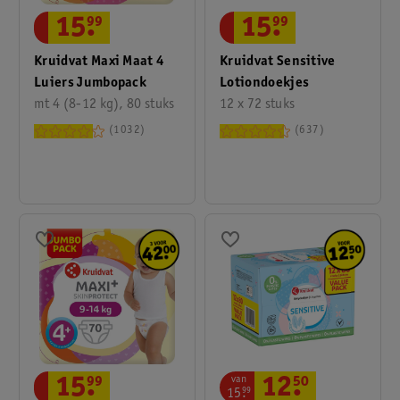
15
.
99
15
.
99
Kruidvat Maxi Maat 4
Kruidvat Sensitive
Luiers Jumbopack
Lotiondoekjes
mt 4 (8-12 kg), 80 stuks
12 x 72 stuks
1032
637
van
15
.
99
12
.
50
15
.
99