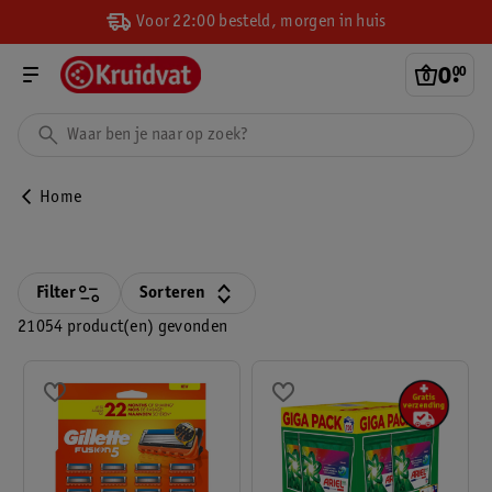
Voor 22:00 besteld, morgen in huis
0
.
00
Home
Filter
Sorteren
21054 product(en) gevonden