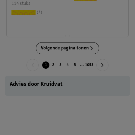
114 stuks
3
Volgende pagina tonen
1
2
3
4
5
...
1053
Advies door Kruidvat