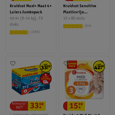
Kruidvat Maxi+ Maat 4+
Kruidvat Sensitive
Luiers Jumbopack
Plasticvrije
mt 4+ (9-14 kg), 70
Babydoekjes Valuepack
12 x 80 stuks
stuks
34
366
Adviesprijs*
33
.
99
15
.
99
99
.
99