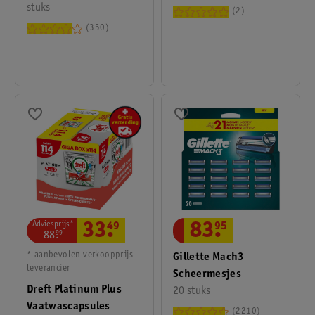
stuks
2
350
Adviesprijs*
33
.
49
83
.
95
88
.
99
* aanbevolen verkoopprijs
Gillette Mach3
leverancier
Scheermesjes
Dreft Platinum Plus
20 stuks
Vaatwascapsules
2210