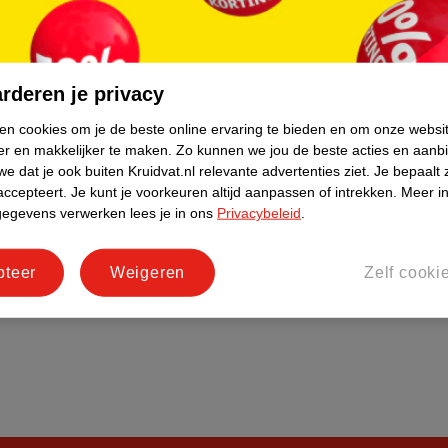
do
Bedrijfsgegevens
tourneren
Duurzaamheid
Social Media
rderen je privacy
rschuwingen
Kinderdagverblijfservice
ken cookies om je de beste online ervaring te bieden en om onze websi
Werken bij
er en makkelijker te maken.
Zo kunnen we jou de beste acties en aanb
Informatiepagina's
e dat je ook buiten Kruidvat.nl relevante advertenties ziet.
Je bepaalt 
accepteert.
Je kunt je voorkeuren altijd aanpassen of intrekken.
Meer in
Keurmerk Zelfzorg Online
gegevens verwerken lees je in ons
Privacybeleid
.
pteer
Weigeren
Zelf cooki