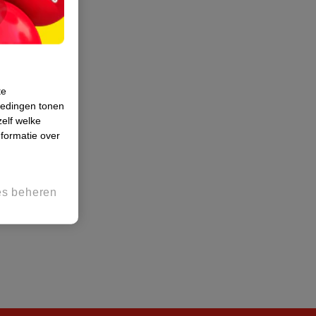
te
iedingen tonen
zelf welke
formatie over
es beheren