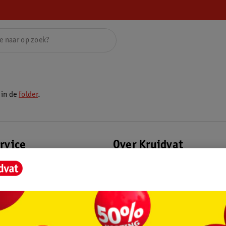
 in de
folder
.
rvice
Over Kruidvat
agen
Over Kruidvat
Verkopen via Kruidvat
eren
Pers
Winkelformule