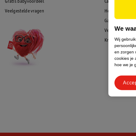
Gratis babyvoordeel
Cadeaukaart sal
Veelgestelde vragen
Herroepen & re
Garantie
We waa
Veiligheidswaa
Wij gebrui
Kruidvat Advies
persoonlijk
en zorgen w
cookies je 
hoe we je 
Acce