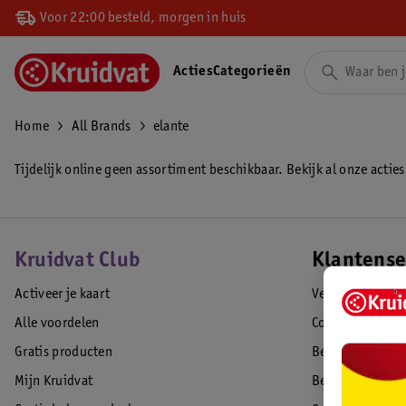
Voor 22:00 besteld, morgen in huis
Acties
Categorieën
Home
All Brands
elante
Tijdelijk online geen assortiment beschikbaar. Bekijk al onze acties
Kruidvat Club
Klantense
Activeer je kaart
Veelgestelde vr
Alle voordelen
Contact
Gratis producten
Bestellen & lev
Mijn Kruidvat
Betalen