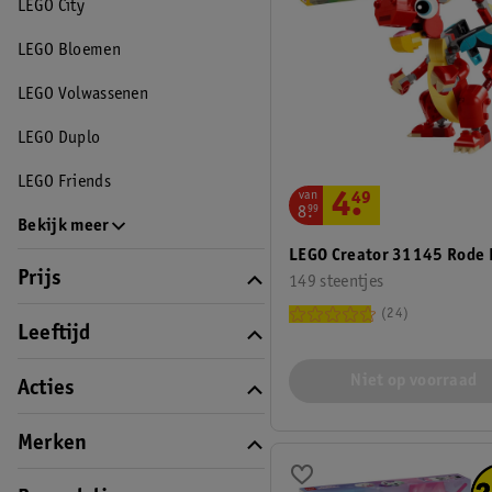
LEGO City
LEGO Bloemen
LEGO Volwassenen
LEGO Duplo
LEGO Friends
van
4
.
49
8
.
99
Bekijk meer
LEGO Creator 31145 Rode 
Prijs
149 steentjes
24
Leeftijd
Niet op voorraad
Acties
Merken