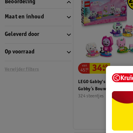
Beoordeling
Maat en inhoud
Geleverd door
Op voorraad
van
34
.
49
Verwijder filters
45
.
99
LEGO Gabby's Poppenhuis
Gabby’s Bouwbare
Kattenvriendjes
324 steentjes