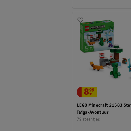
8
.
99
LEGO Minecraft 21583 Ste
Taiga-Avontuur
79 steentjes