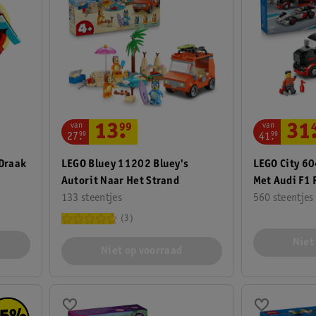
van
van
13
.
99
31
27
.
99
41
.
99
LEGO Bluey 11202 Bluey's
Draak
LEGO City 60
Autorit Naar Het Strand
Met Audi F1
133 steentjes
560 steentjes
3
Niet
Niet op voorraad