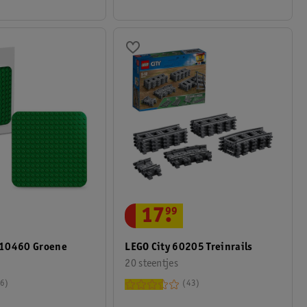
17
.
99
 10460 Groene
LEGO City 60205 Treinrails
20 steentjes
6
43