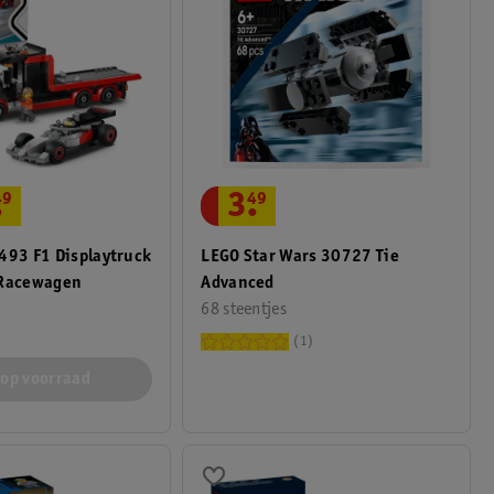
3
.
49
.
49
LEGO Star Wars 30727 Tie
493 F1 Displaytruck
Advanced
 Racewagen
68 steentjes
1
 op voorraad