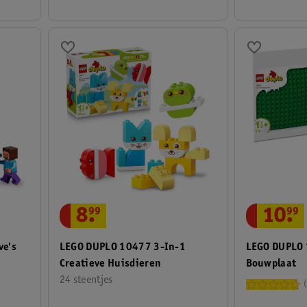
8
.
99
10
.
99
ve's
LEGO DUPLO 10477 3-In-1
LEGO DUPLO
Creatieve Huisdieren
Bouwplaat
24 steentjes