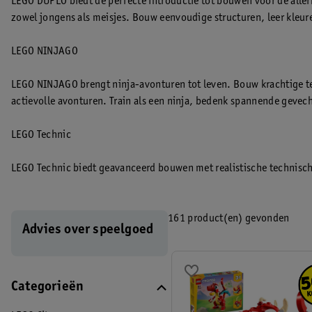
LEGO DUPLO biedt de perfecte introductie tot bouwen voor de allerk
zowel jongens als meisjes. Bouw eenvoudige structuren, leer kleuren
LEGO NINJAGO
LEGO NINJAGO brengt ninja-avonturen tot leven. Bouw krachtige tem
actievolle avonturen. Train als een ninja, bedenk spannende gevech
LEGO Technic
LEGO Technic biedt geavanceerd bouwen met realistische technisc
voor zowel jongens als meisjes met interesse in techniek. Ervaar g
geavanceerde bouwervaring, ideaal voor tech-liefhebbers.
161 product(en) gevonden
Advies over speelgoed
Categorieën