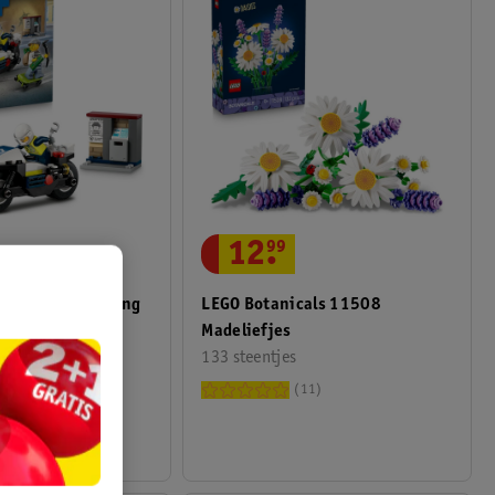
12
.
99
0455 Achtervolging
LEGO Botanicals 11508
tor
Madeliefjes
133 steentjes
7
11