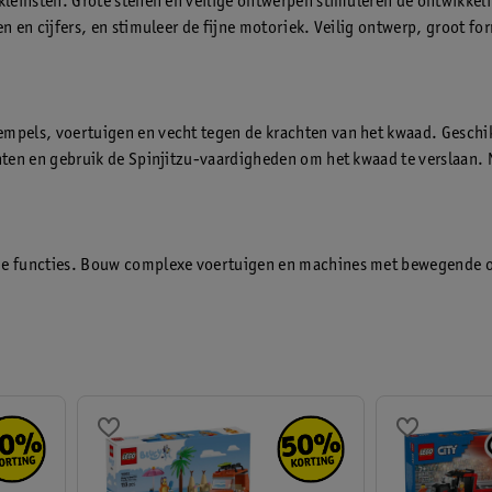
leinsten. Grote stenen en veilige ontwerpen stimuleren de ontwikkelin
 en cijfers, en stimuleer de fijne motoriek. Veilig ontwerp, groot fo
pels, voertuigen en vecht tegen de krachten van het kwaad. Geschikt
ten en gebruik de Spinjitzu-vaardigheden om het kwaad te verslaan. N
he functies. Bouw complexe voertuigen en machines met bewegende ond
eavanceerd bouwen, ontdek mechanische principes en geniet van de fun