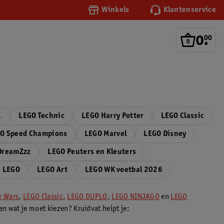
Winkels
Klantenservice
0
.
00
1
LEGO Technic
LEGO Harry Potter
LEGO Classic
O Speed Champions
LEGO Marvel
LEGO Disney
DreamZzz
LEGO Peuters en Kleuters
n LEGO
LEGO Art
LEGO WK voetbal 2026
r Wars
,
LEGO Classic
,
LEGO DUPLO
,
LEGO NINJAGO
en
LEGO
en wat je moet kiezen? Kruidvat helpt je: