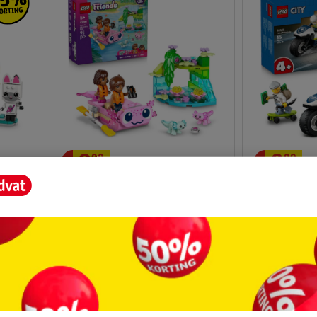
8
.
99
8
.
99
LEGO Friends 42681
LEGO City 6
 11215
Axolotlavontuur
Op Politiemo
95 steentjes
65 steentjes
2