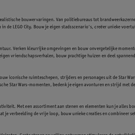
ealistische bouwervaringen. Van politiebureaus tot brandweerkazerne
 in de LEGO City. Bouw je eigen stadsscenario's, creëer unieke voertu
ntuur. Verken kleurrijke omgevingen en bouw onvergetelijke momenten
e eigen vriendschapsverhalen, bouw prachtige huizen en deel spannen
Bouw iconische ruimteschepen, strijders en personages uit de Star Wars
he Star Wars-momenten, bedenk je eigen avonturen en strijd met de F
iviteit. Met een assortiment aan stenen en elementen kun je alles bo
Laat je verbeelding de vrije loop, bouw unieke creaties en combineer s