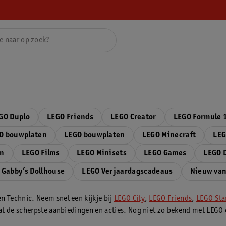
GO Duplo
LEGO Friends
LEGO Creator
LEGO Formule 
O bouwplaten
LEGO bouwplaten
LEGO Minecraft
LEG
en
LEGO Films
LEGO Minisets
LEGO Games
LEGO 
 Gabby’s Dollhouse
LEGO Verjaardagscadeaus
Nieuw va
en Technic. Neem snel een kijkje bij
LEGO City
,
LEGO Friends
,
LEGO Sta
dvat de scherpste aanbiedingen en acties. Nog niet zo bekend met LEGO 