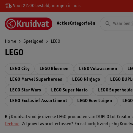
Voor 22:00 besteld, morgen in huis
Acties
Categorieën
Home
Speelgoed
LEGO
LEGO
LEGO City
LEGO Bloemen
LEGO Volwassenen
LE
LEGO Marvel Superheroes
LEGO Ninjago
LEGO DUPL
LEGO Star Wars
LEGO Super Mario
LEGO Superheld
LEGO Exclusief Assortiment
LEGO Voertuigen
LEGO
Bij Kruidvat vind je diverse LEGO producten van DUPLO tot Creator 
Technic
. Zit jouw favoriet ertussen? En natuurlijk vind je bij Krui