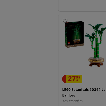
27
.
99
LEGO Botanicals 10344 Lu
Bamboo
325 steentjes