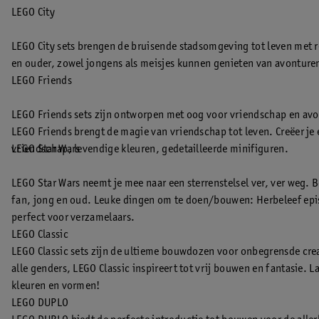
LEGO City
LEGO City sets brengen de bruisende stadsomgeving tot leven met r
en ouder, zowel jongens als meisjes kunnen genieten van avonturen
LEGO Friends
LEGO Friends sets zijn ontworpen met oog voor vriendschap en avo
LEGO Friends brengt de magie van vriendschap tot leven. Creëer j
vriendschap, levendige kleuren, gedetailleerde minifiguren.
LEGO Star Wars
LEGO Star Wars neemt je mee naar een sterrenstelsel ver, ver weg. 
fan, jong en oud. Leuke dingen om te doen/bouwen: Herbeleef episc
perfect voor verzamelaars.
LEGO Classic
LEGO Classic sets zijn de ultieme bouwdozen voor onbegrensde creat
alle genders, LEGO Classic inspireert tot vrij bouwen en fantasie. 
kleuren en vormen!
LEGO DUPLO