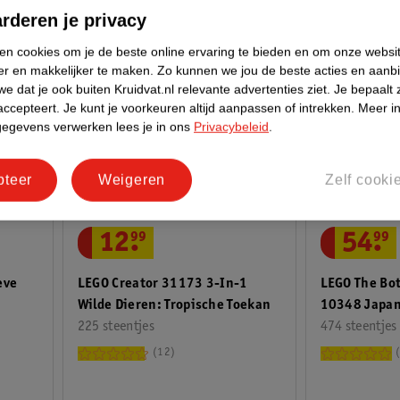
rderen je privacy
ken cookies om je de beste online ervaring te bieden en om onze websi
er en makkelijker te maken.
Zo kunnen we jou de beste acties en aanb
e dat je ook buiten Kruidvat.nl relevante advertenties ziet.
Je bepaalt 
accepteert.
Je kunt je voorkeuren altijd aanpassen of intrekken.
Meer in
gegevens verwerken lees je in ons
Privacybeleid
.
pteer
Weigeren
Zelf cooki
12
.
99
54
.
99
LEGO Creator 31173 3-In-1
LEGO The Bot
eve
Wilde Dieren: Tropische Toekan
10348 Japan
225 steentjes
Bonsaiboom
474 steentjes
12