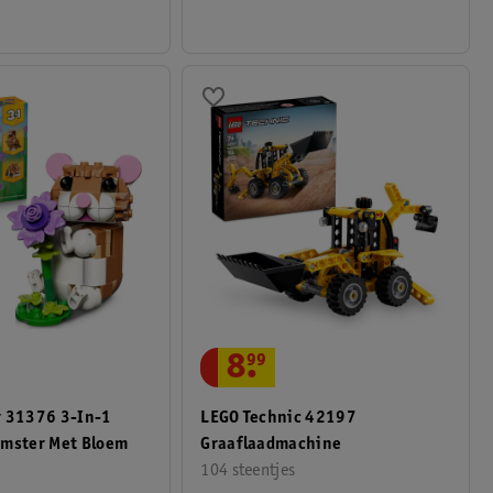
8
.
99
r 31376 3-In-1
LEGO Technic 42197
amster Met Bloem
Graaflaadmachine
104 steentjes