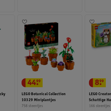
44
.
99
8
.
99
cky
LEGO Botanical Collection
LEGO Creato
10329 Miniplantjes
Schattige H
758 steentjes
166 steentjes