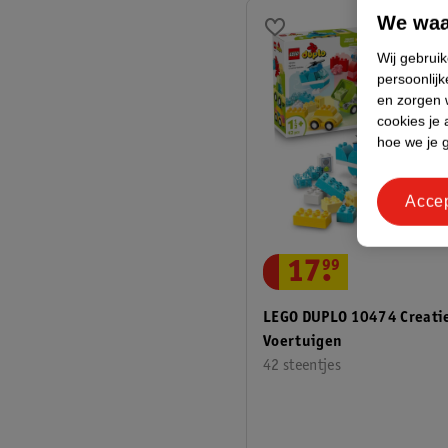
We waa
Wij gebrui
persoonlijk
en zorgen w
cookies je 
hoe we je 
Acce
17
.
99
LEGO DUPLO 10474 Creati
Voertuigen
42 steentjes