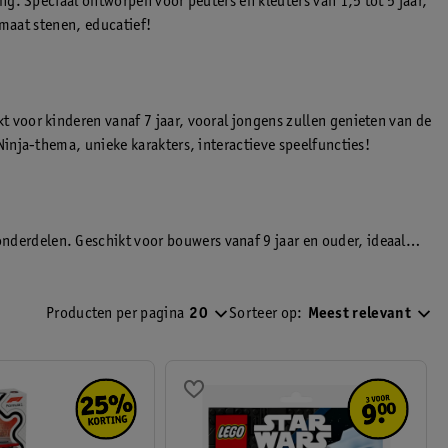
g. Speciaal ontworpen voor peuters en kleuters van 1,5 tot 5 jaar,
rmaat stenen, educatief!
 voor kinderen vanaf 7 jaar, vooral jongens zullen genieten van de
inja-thema, unieke karakters, interactieve speelfuncties!
erdelen. Geschikt voor bouwers vanaf 9 jaar en ouder, ideaal
ctionaliteit van de modellen. Realistische technische details,
Producten per pagina
20
Sorteer op:
Meest relevant