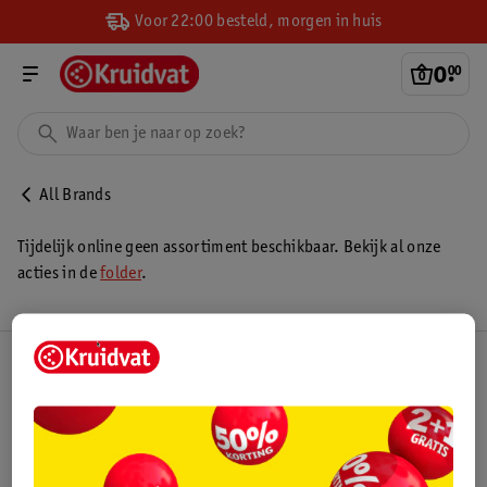
Voor 22:00 besteld, morgen in huis
0
.
00
All Brands
Tijdelijk online geen assortiment beschikbaar. Bekijk al onze
acties in de
folder
.
Kruidvat Club
Klantenservice