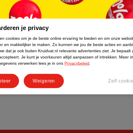
do
Bedrijfsgegevens
tourneren
Duurzaamheid
Social Media
rderen je privacy
rschuwingen
Kinderdagverblijfservice
ken cookies om je de beste online ervaring te bieden en om onze websi
Werken bij
er en makkelijker te maken.
Zo kunnen we jou de beste acties en aanb
Informatiepagina's
e dat je ook buiten Kruidvat.nl relevante advertenties ziet.
Je bepaalt 
accepteert.
Je kunt je voorkeuren altijd aanpassen of intrekken.
Meer in
Keurmerk Zelfzorg Online
gegevens verwerken lees je in ons
Privacybeleid
.
pteer
Weigeren
Zelf cooki