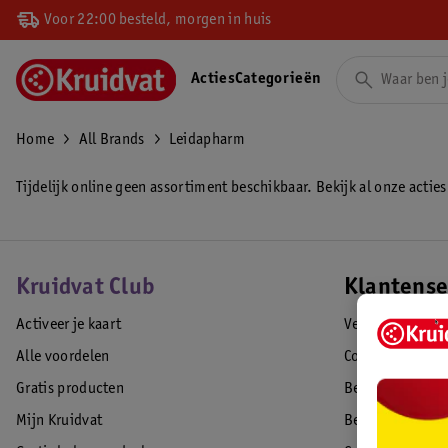
Voor 22:00 besteld, morgen in huis
Acties
Categorieën
Home
All Brands
Leidapharm
Tijdelijk online geen assortiment beschikbaar. Bekijk al onze acties
Kruidvat Club
Klantense
Activeer je kaart
Veelgestelde vr
Alle voordelen
Contact
Gratis producten
Bestellen & lev
Mijn Kruidvat
Betalen