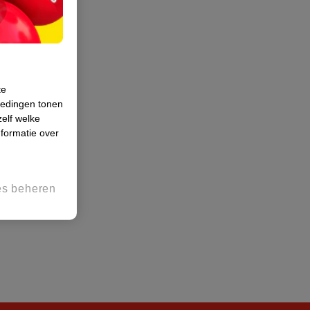
te
iedingen tonen
zelf welke
formatie over
es beheren