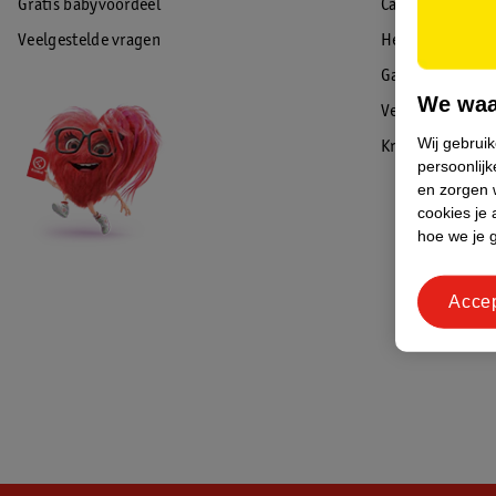
Gratis babyvoordeel
Cadeaukaart sal
Veelgestelde vragen
Herroepen & re
Garantie
We waa
Veiligheidswaa
Wij gebrui
Kruidvat Advies
persoonlijk
en zorgen w
cookies je 
hoe we je 
Acce