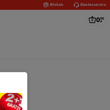
Winkels
Klantenservice
0
.
00