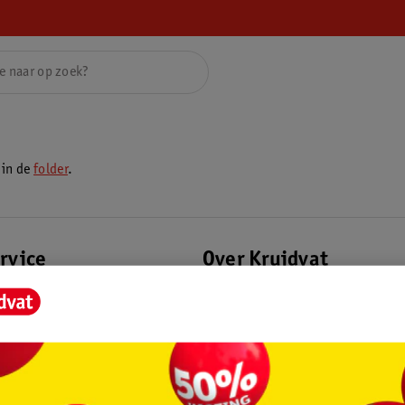
 in de
folder
.
rvice
Over Kruidvat
agen
Over Kruidvat
Verkopen via Kruidvat
eren
Pers
Winkelformule