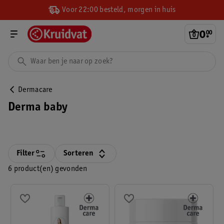
Voor 22:00 besteld, morgen in huis
0
.
00
Dermacare
Derma baby
Filter
Sorteren
6 product(en) gevonden