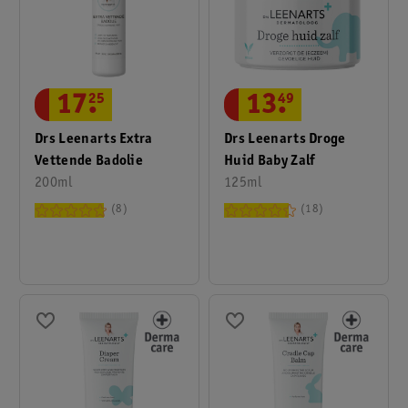
17
.
25
13
.
49
Drs Leenarts Extra
Drs Leenarts Droge
Vettende Badolie
Huid Baby Zalf
200ml
125ml
8
18