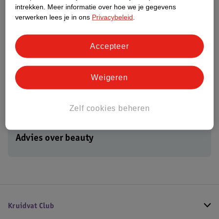
intrekken.
Meer informatie over hoe we je gegevens
11
.
49
13
.
99
verwerken lees je in ons
Privacybeleid
.
Drs Leenarts Baby
Drs Leenarts
Wascrème
Moisturizing Body
Accepteer
125ml
Cream
100ml
2
1
Weigeren
Zelf cookies beheren
Advies over beauty
Kruidvat Club