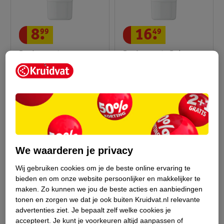
8
.
99
16
.
49
Drs Leenarts
Drs Leenarts Baby
Babybillenzalf
Bergzalf
50ml
50ml
12
8
We waarderen je privacy
Wij gebruiken cookies om je de beste online ervaring te
bieden en om onze website persoonlijker en makkelijker te
maken.
Zo kunnen we jou de beste acties en aanbiedingen
tonen en zorgen we dat je ook buiten Kruidvat.nl relevante
advertenties ziet.
Je bepaalt zelf welke cookies je
accepteert.
Je kunt je voorkeuren altijd aanpassen of