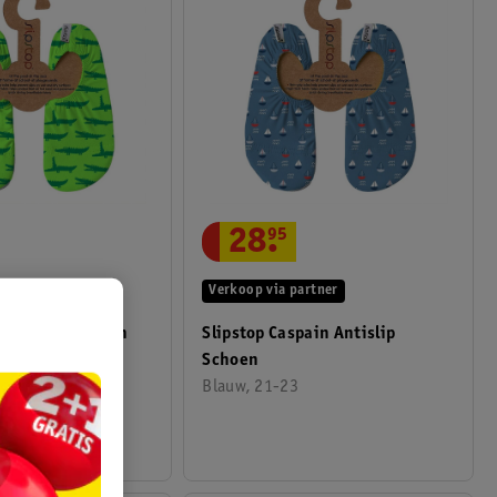
28
.
95
Verkoop via partner
artner
Slipstop Caspain Antislip
y Antislip Schoen
Schoen
Blauw, 21-23