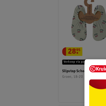
28
.
95
Verkoop via partner
Slipstop Schoen
Groen, 18-20