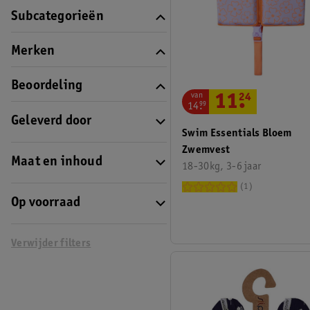
Subcategorieën
Merken
Beoordeling
van
11
.
24
14
.
99
Geleverd door
Swim Essentials Bloem
Zwemvest
Maat en inhoud
18-30kg, 3-6 jaar
1
Op voorraad
Verwijder filters