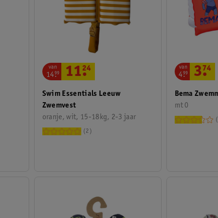
van
van
11
.
24
3
.
74
14
.
99
4
.
99
Swim Essentials Leeuw
Bema Zwemm
Zwemvest
mt 0
oranje, wit, 15-18kg, 2-3 jaar
2