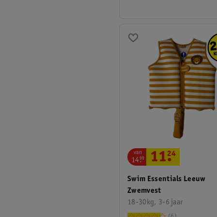
van
11
.
24
14
.
99
Swim Essentials Leeuw
Zwemvest
18-30kg, 3-6 jaar
6