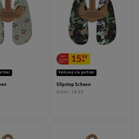
van
15
.
99
22
.
99
artner
Verkoop via partner
oen
Slipstop Schoen
Groen, 18-20