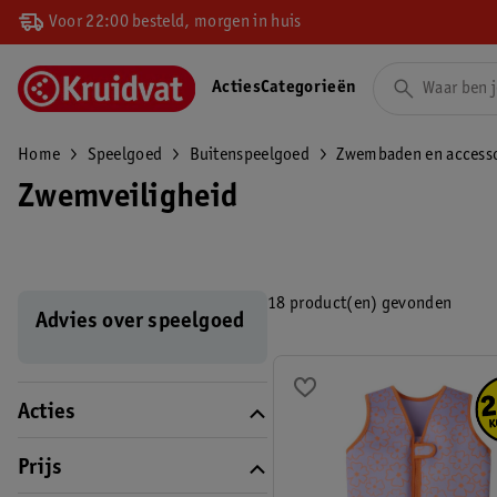
Voor 22:00 besteld, morgen in huis
Acties
Categorieën
Home
Speelgoed
Buitenspeelgoed
Zwembaden en accesso
Zwemveiligheid
18 product(en) gevonden
Advies over speelgoed
Acties
Prijs