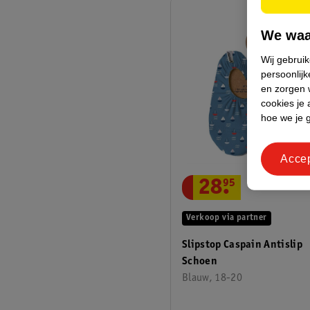
We waa
Wij gebrui
persoonlijk
en zorgen w
cookies je 
hoe we je 
Acce
28
.
95
Verkoop via partner
Slipstop Caspain Antislip
Schoen
Blauw, 18-20