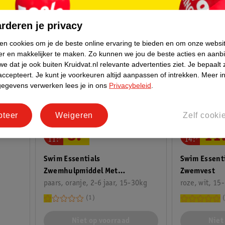
rderen je privacy
ken cookies om je de beste online ervaring te bieden en om onze websi
er en makkelijker te maken.
Zo kunnen we jou de beste acties en aanb
e dat je ook buiten Kruidvat.nl relevante advertenties ziet.
Je bepaalt 
accepteert.
Je kunt je voorkeuren altijd aanpassen of intrekken.
Meer in
gegevens verwerken lees je in ons
Privacybeleid
.
pteer
Weigeren
Zelf cooki
van
van
8
.
99
11
11
.
99
14
.
99
Swim Essentials
Swim Essent
Zwemhulpmiddel Met
Zwemvest
Bloemenprint
paars, oranje, 2-6 jaar, 15-30kg
roze, wit, 15
1
Niet op voorraad
Niet