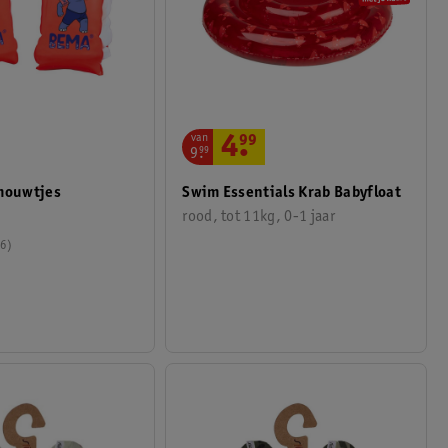
van
4
.
99
9
.
99
ouwtjes
Swim Essentials Krab Babyfloat
rood, tot 11kg, 0-1 jaar
6