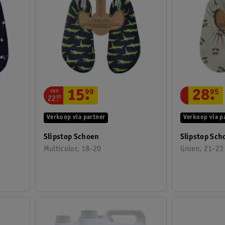
van
15
.
99
28
.
95
22
.
95
Verkoop via partner
Verkoop via p
Slipstop Schoen
Slipstop Sch
Multicolor, 18-20
Groen, 21-23