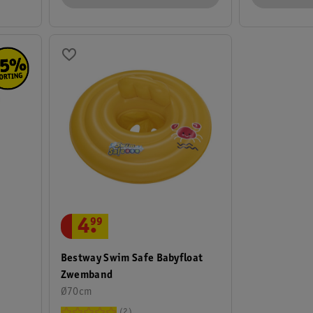
4
.
99
Bestway Swim Safe Babyfloat
Zwemband
Ø70cm
2