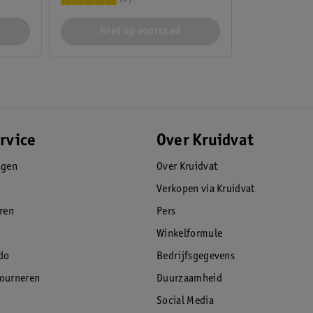
Niet op voorraad
rvice
Over Kruidvat
agen
Over Kruidvat
Verkopen via Kruidvat
eren
Pers
Winkelformule
do
Bedrijfsgegevens
tourneren
Duurzaamheid
Social Media