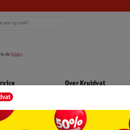
 in de
folder
.
rvice
Over Kruidvat
agen
Over Kruidvat
Verkopen via Kruidvat
eren
Pers
Winkelformule