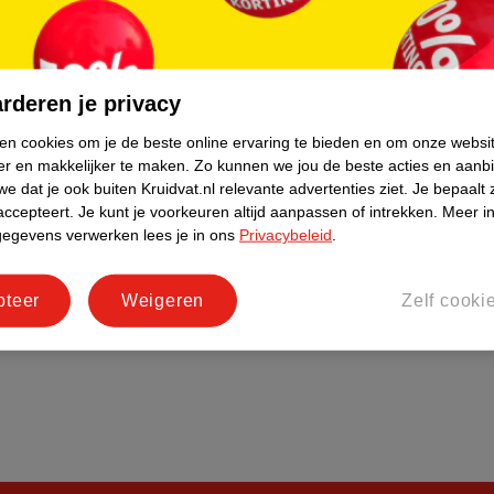
do
Bedrijfsgegevens
tourneren
Duurzaamheid
Social Media
rderen je privacy
rschuwingen
Kinderdagverblijfservice
ken cookies om je de beste online ervaring te bieden en om onze websi
Werken bij
er en makkelijker te maken.
Zo kunnen we jou de beste acties en aanb
Informatiepagina's
e dat je ook buiten Kruidvat.nl relevante advertenties ziet.
Je bepaalt 
accepteert.
Je kunt je voorkeuren altijd aanpassen of intrekken.
Meer in
Keurmerk Zelfzorg Online
gegevens verwerken lees je in ons
Privacybeleid
.
pteer
Weigeren
Zelf cooki