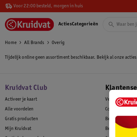
Voor 22:00 besteld, morgen in huis
Acties
Categorieën
Home
All Brands
Overig
Tijdelijk online geen assortiment beschikbaar. Bekijk al onze acties
Kruidvat Club
Klantense
Activeer je kaart
Veelgestelde vr
Alle voordelen
Contact
Gratis producten
Bestellen & lev
Mijn Kruidvat
Betalen