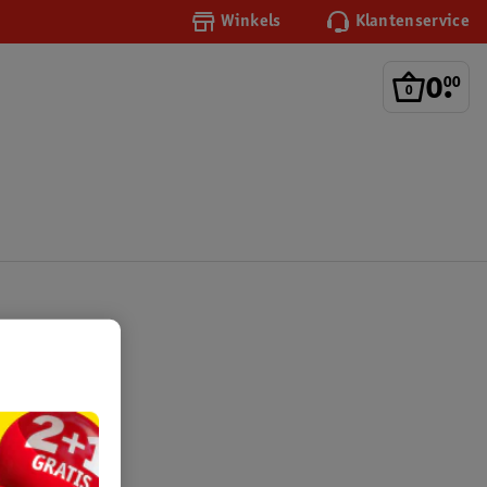
Winkels
Klantenservice
0
.
00