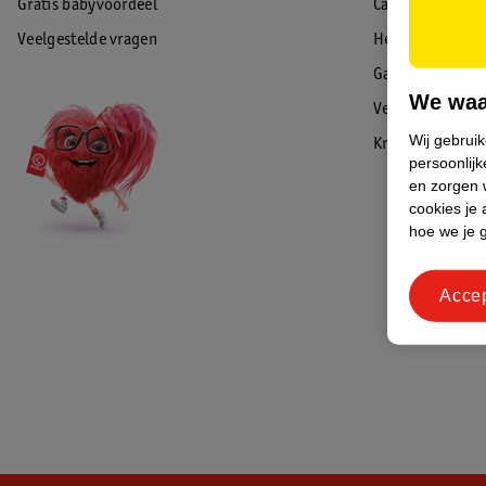
Gratis babyvoordeel
Cadeaukaart sal
Veelgestelde vragen
Herroepen & re
Garantie
We waa
Veiligheidswaa
Wij gebrui
Kruidvat Advies
persoonlijk
en zorgen w
cookies je 
hoe we je 
Acce