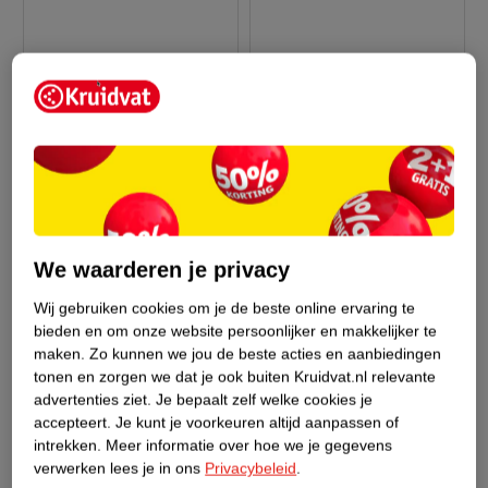
We waarderen je privacy
Adviesprijs*
24
.
99
24
.
99
69
.
00
Wij gebruiken cookies om je de beste online ervaring te
* aanbevolen verkoopprijs
Davidoff Cool Water
bieden en om onze website persoonlijker en makkelijker te
leverancier
maken.
Zo kunnen we jou de beste acties en aanbiedingen
Homme Eau De Toilette
tonen en zorgen we dat je ook buiten Kruidvat.nl relevante
Calvin Klein Eternity
125ml
advertenties ziet.
Je bepaalt zelf welke cookies je
Moment Eau De Parfum
525
accepteert.
Je kunt je voorkeuren altijd aanpassen of
100ml
intrekken.
Meer informatie over hoe we je gegevens
110
verwerken lees je in ons
Privacybeleid
.