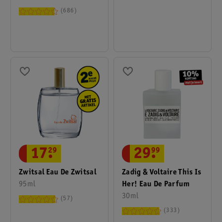
686
29
.
99
17
.
29
Zadig & Voltaire This Is
Zwitsal Eau De Zwitsal
Her! Eau De Parfum
95ml
30ml
57
333