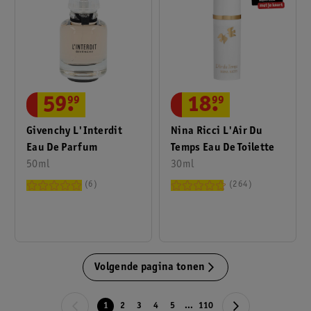
59
.
99
18
.
99
Givenchy L'Interdit
Nina Ricci L'Air Du
Eau De Parfum
Temps Eau De Toilette
50ml
30ml
6
264
Volgende pagina tonen
1
2
3
4
5
...
110