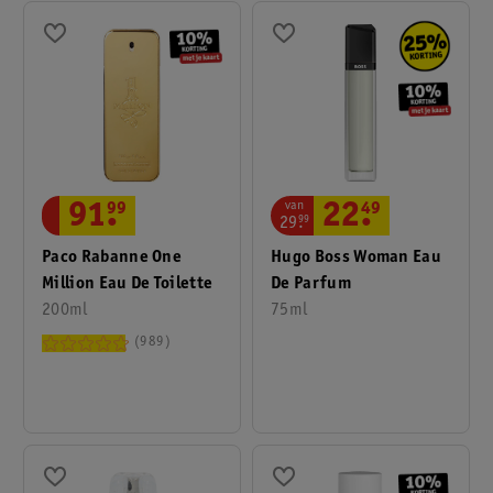
van
91
.
99
22
.
49
29
.
99
Paco Rabanne One
Hugo Boss Woman Eau
Million Eau De Toilette
De Parfum
200ml
75ml
989