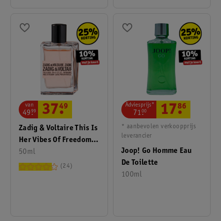
Adviesprijs*
van
17
.
86
37
.
49
71
.
00
49
.
99
* aanbevolen verkoopprijs
Zadig & Voltaire This Is
leverancier
Her Vibes Of Freedom
Joop! Go Homme Eau
Eau De Parfum
50ml
De Toilette
24
100ml