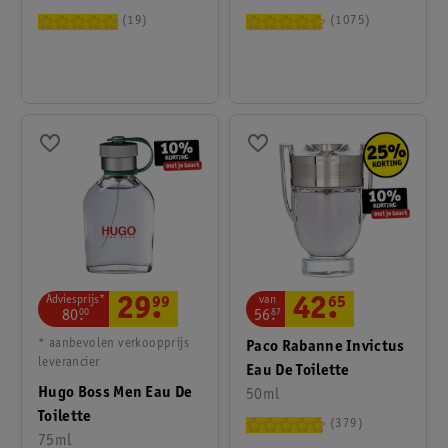
19
1075
Adviesprijs*
van
29
.
99
42
.
65
80
.
00
56
.
87
* aanbevolen verkoopprijs
Paco Rabanne Invictus
leverancier
Eau De Toilette
Hugo Boss Men Eau De
50ml
Toilette
379
75ml