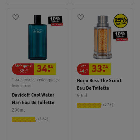
Adviesprijs*
van
34
.
64
33
.
74
88
.
00
44
.
99
* aanbevolen verkoopprijs
Hugo Boss The Scent
leverancier
Eau De Toilette
Davidoff Cool Water
50ml
Man Eau De Toilette
777
200ml
524