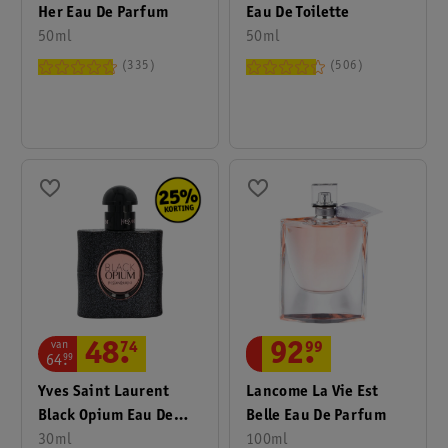
Bij de meeste vliegmaatschappijen mag je vloeistoffen in
Her Eau De Parfum
Eau De Toilette
verpakkingen van maximaal 100 ml meenemen. Bij Kruidvat
50ml
50ml
vind je veel parfums in flesjes van 100 ml of kleiner.
335
506
van
48
.
74
92
.
99
64
.
99
Yves Saint Laurent
Lancome La Vie Est
Black Opium Eau De
Belle Eau De Parfum
Parfum
30ml
100ml