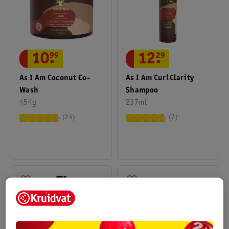
10
.
99
12
.
29
As I Am Coconut Co-
As I Am Curl Clarity
Wash
Shampoo
454g
237ml
24
7