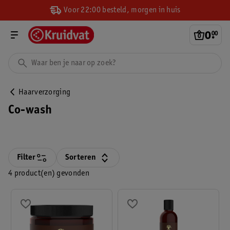
Voor 22:00 besteld, morgen in huis
0
.
00
Haarverzorging
Co-wash
Filter
Sorteren
4 product(en) gevonden