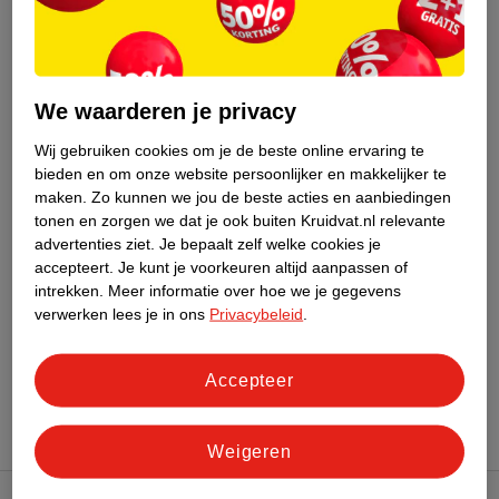
11
.
99
8
.
95
We waarderen je privacy
As I Am Dry & Itchy
Aunt Jackie's Curls &
Scalp Care Olive & Tea
Coils Flaxseed Recipes
Wij gebruiken cookies om je de beste online ervaring te
bieden en om onze website persoonlijker en makkelijker te
Tree Oil Co-Wash
454ml
Purify Me Moisturizing
355ml
maken.
Zo kunnen we jou de beste acties en aanbiedingen
Co-Wash Cleanser
1
tonen en zorgen we dat je ook buiten Kruidvat.nl relevante
advertenties ziet.
Je bepaalt zelf welke cookies je
accepteert.
Je kunt je voorkeuren altijd aanpassen of
intrekken.
Meer informatie over hoe we je gegevens
verwerken lees je in ons
Privacybeleid
.
Advies over verzorging
Accepteer
Weigeren