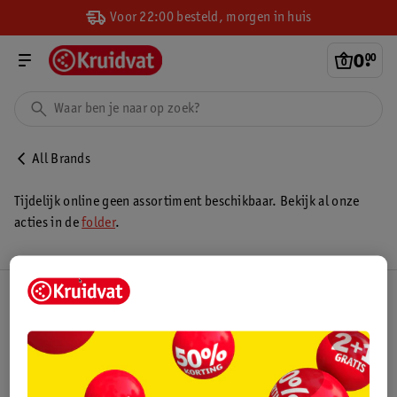
Voor 22:00 besteld, morgen in huis
0
.
00
All Brands
Tijdelijk online geen assortiment beschikbaar. Bekijk al onze
acties in de
folder
.
Kruidvat Club
Klantenservice