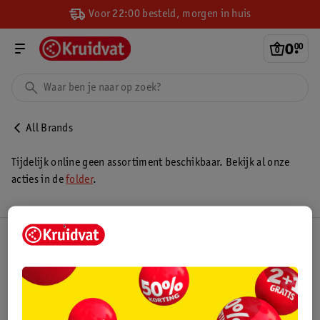
Voor 22:00 besteld, morgen in huis
0
.
00
All Brands
Tijdelijk online geen assortiment beschikbaar. Bekijk al onze
acties in de
folder
.
Kruidvat Club
Klantenservice