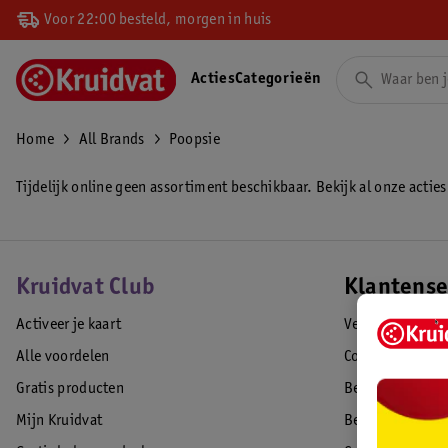
Voor 22:00 besteld, morgen in huis
Acties
Categorieën
Home
All Brands
Poopsie
Tijdelijk online geen assortiment beschikbaar. Bekijk al onze acties
Kruidvat Club
Klantense
Activeer je kaart
Veelgestelde vr
Alle voordelen
Contact
Gratis producten
Bestellen & lev
Mijn Kruidvat
Betalen