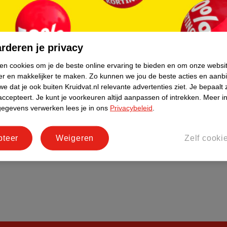
do
Bedrijfsgegevens
tourneren
Duurzaamheid
Social Media
rderen je privacy
rschuwingen
Kinderdagverblijfservice
ken cookies om je de beste online ervaring te bieden en om onze websi
Werken bij
er en makkelijker te maken.
Zo kunnen we jou de beste acties en aanb
Informatiepagina's
e dat je ook buiten Kruidvat.nl relevante advertenties ziet.
Je bepaalt 
accepteert.
Je kunt je voorkeuren altijd aanpassen of intrekken.
Meer in
Keurmerk Zelfzorg Online
gegevens verwerken lees je in ons
Privacybeleid
.
pteer
Weigeren
Zelf cooki