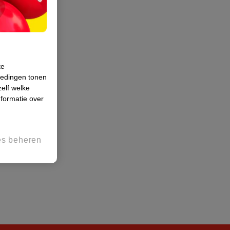
te
iedingen tonen
zelf welke
formatie over
es beheren