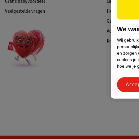
Gratis babyvoordeel
Cadeaukaart sal
Veelgestelde vragen
Herroepen & re
Garantie
We waa
Veiligheidswaa
Wij gebrui
Kruidvat Advies
persoonlijk
en zorgen w
cookies je 
hoe we je 
Acce