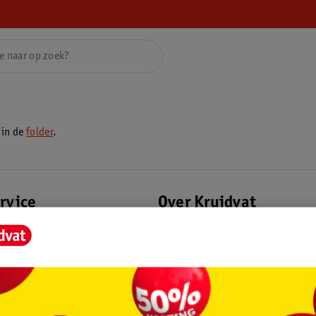
 in de
folder
.
rvice
Over Kruidvat
agen
Over Kruidvat
Verkopen via Kruidvat
eren
Pers
Winkelformule