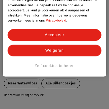
Etiketinformatie
advertenties ziet.
Je bepaalt zelf welke cookies je
accepteert.
Je kunt je voorkeuren altijd aanpassen of
intrekken.
Meer informatie over hoe we je gegevens
Nature Impact Score
verwerken lees je in ons
Privacybeleid
.
Dit product heeft (nog) geen Nature
Impact Score.
Accepteer
Meer informatie
Weigeren
Bestel & Bezorginformatie
Zelf cookies beheren
Bekijk ook
Meer
Waterwipes
Alle Billendoekjes
Hoe controleren wij de reviews?