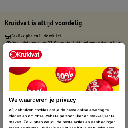
Kruidvat is altijd voordelig
Gratis ophalen in de winkel
Op werkdagen voor 22:00 uur besteld, volgende dag in huis
Gratis thuisbezorgd vanaf 50.00
Gratis retourneren binnen 30 dagen
Gratis punten met je Kruidvat kaart
We waarderen je privacy
Over dit product
Wij gebruiken cookies om je de beste online ervaring te
Productinformatie
bieden en om onze website persoonlijker en makkelijker te
maken.
Zo kunnen we jou de beste acties en aanbiedingen
tonen en zorgen we dat je ook buiten Kruidvat.nl relevante