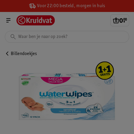
Voor 22:00 besteld, morgen in huis
0
.
00
Billendoekjes