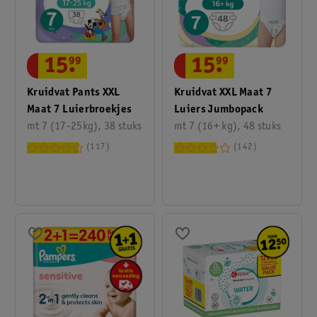
15
.
99
15
.
99
Kruidvat Pants XXL
Kruidvat XXL Maat 7
Maat 7 Luierbroekjes
Luiers Jumbopack
mt 7 (17-25kg), 38 stuks
mt 7 (16+ kg), 48 stuks
117
142