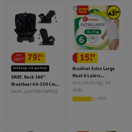
van
15
.
99
79
.
99
189
.
99
Kruidvat Extra Large
Verkoop via partner
Maat 6 Luiers
SMRT. Rock 360°
Jumbopack
mt 6 (16-21 kg), 54
Draaibaar 40-150 Cm
stuks
I-Size Autostoel
Zwart, geschikte leeftijd
583