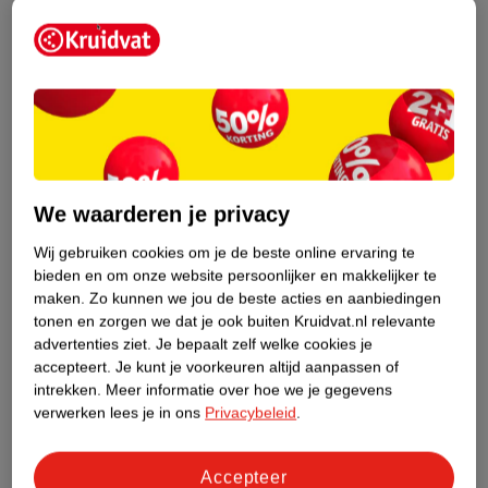
15
.
99
37
.
99
We waarderen je privacy
Kruidvat Pants Junior
Zwitsal Sensitive
Maat 5 Luierbroekjes
Billendoekjes
Wij gebruiken cookies om je de beste online ervaring te
Jumbopack
mt 5 (12-17 kg), 50
12 x 57 stuks
bieden en om onze website persoonlijker en makkelijker te
stuks
375
maken.
Zo kunnen we jou de beste acties en aanbiedingen
tonen en zorgen we dat je ook buiten Kruidvat.nl relevante
763
advertenties ziet.
Je bepaalt zelf welke cookies je
accepteert.
Je kunt je voorkeuren altijd aanpassen of
intrekken.
Meer informatie over hoe we je gegevens
verwerken lees je in ons
Privacybeleid
.
Accepteer