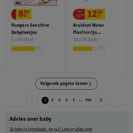
van
8
.
59
12
.
50
15
.
99
Pampers Sensitive
Kruidvat Water
Babydoekjes
Plasticvrije
3 x 80 stuks
Babydoekjes Valuepack
12 x 60 stuks
3
71
Volgende pagina tonen
1
2
3
4
5
...
150
Advies over baby
Je baby is ingedaald, en nu? Lees er alles over