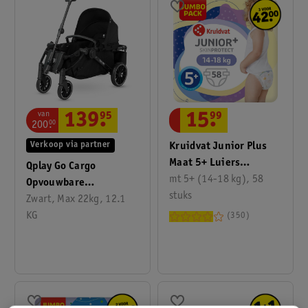
van
139
.
95
15
.
99
200
.
00
Verkoop via partner
Kruidvat Junior Plus
Maat 5+ Luiers
Qplay Go Cargo
Jumbopack
mt 5+ (14-18 kg), 58
Opvouwbare
stuks
Kinderwagen &
Zwart, Max 22kg, 12.1
Bolderkar
KG
350