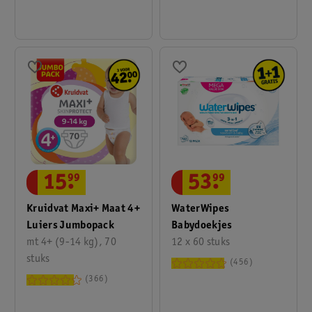
15
.
99
53
.
99
Kruidvat Maxi+ Maat 4+
WaterWipes
Luiers Jumbopack
Babydoekjes
mt 4+ (9-14 kg), 70
12 x 60 stuks
stuks
456
366