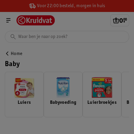
Voor 22:00 besteld, morgen in huis
0
.
00
Home
Baby
Luiers
Babyvoeding
Luierbroekjes
Bil