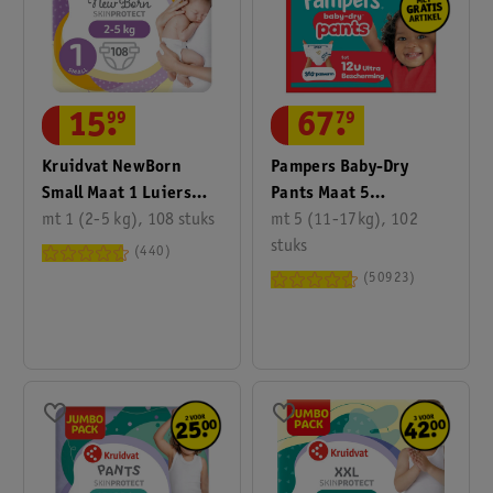
67
.
79
15
.
99
Pampers Baby-Dry
Kruidvat NewBorn
Pants Maat 5
Small Maat 1 Luiers
Luierbroekjes
mt 5 (11-17kg), 102
Jumbopack
mt 1 (2-5 kg), 108 stuks
stuks
440
50923