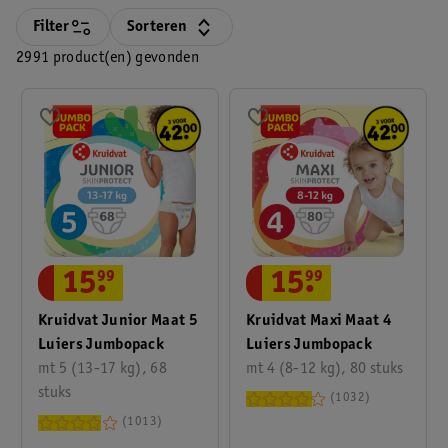
Filter
Sorteren
2991 product(en) gevonden
15
.
99
15
.
99
Kruidvat Junior Maat 5
Kruidvat Maxi Maat 4
Luiers Jumbopack
Luiers Jumbopack
mt 5 (13-17 kg), 68
mt 4 (8-12 kg), 80 stuks
stuks
1032
1013