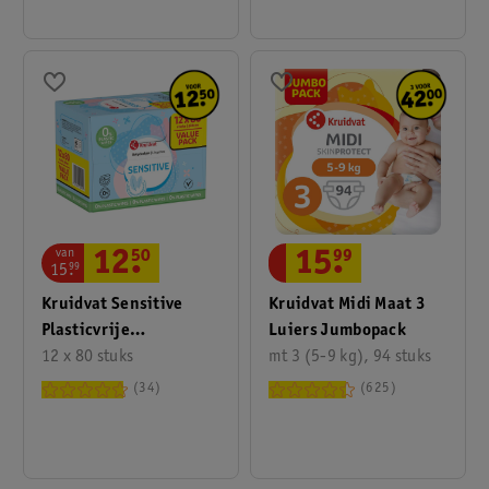
van
12
.
50
15
.
99
15
.
99
Kruidvat Sensitive
Kruidvat Midi Maat 3
Plasticvrije
Luiers Jumbopack
Babydoekjes Valuepack
12 x 80 stuks
mt 3 (5-9 kg), 94 stuks
34
625