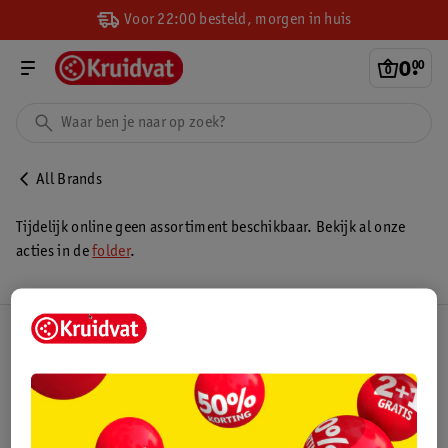
Voor 22:00 besteld, morgen in huis
0
.
00
All Brands
Tijdelijk online geen assortiment beschikbaar. Bekijk al onze
acties in de
folder
.
Kruidvat Club
Klantenservice