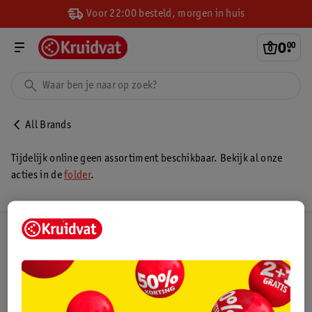
Voor 22:00 besteld, morgen in huis
0
.
00
All Brands
Tijdelijk online geen assortiment beschikbaar. Bekijk al onze
acties in de
folder
.
Kruidvat Club
Klantenservice