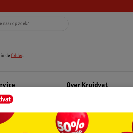
 in de
folder
.
rvice
Over Kruidvat
agen
Over Kruidvat
Verkopen via Kruidvat
eren
Pers
Winkelformule