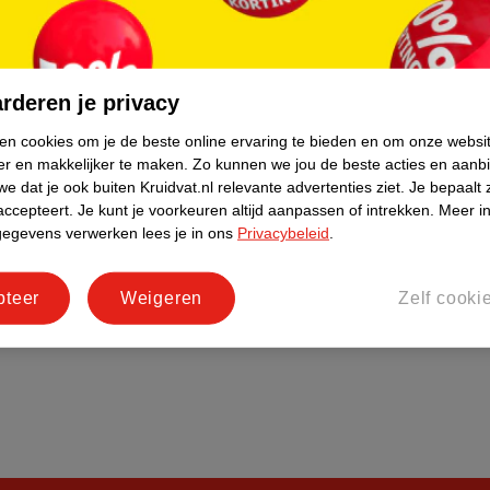
do
Bedrijfsgegevens
tourneren
Duurzaamheid
Social Media
rderen je privacy
rschuwingen
Kinderdagverblijfservice
ken cookies om je de beste online ervaring te bieden en om onze websi
Werken bij
er en makkelijker te maken.
Zo kunnen we jou de beste acties en aanb
Informatiepagina's
e dat je ook buiten Kruidvat.nl relevante advertenties ziet.
Je bepaalt 
accepteert.
Je kunt je voorkeuren altijd aanpassen of intrekken.
Meer in
Keurmerk Zelfzorg Online
gegevens verwerken lees je in ons
Privacybeleid
.
pteer
Weigeren
Zelf cooki