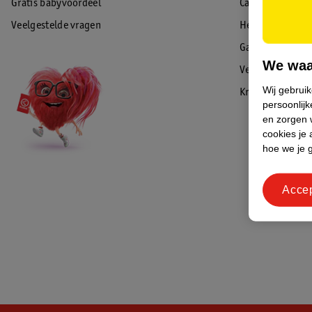
Gratis babyvoordeel
Cadeaukaart sal
Veelgestelde vragen
Herroepen & re
Garantie
We waa
Veiligheidswaa
Wij gebrui
Kruidvat Advies
persoonlijk
en zorgen w
cookies je 
hoe we je 
Acce