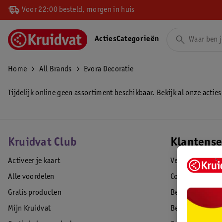
Voor 22:00 besteld, morgen in huis
Acties
Categorieën
Home
All Brands
Evora Decoratie
Tijdelijk online geen assortiment beschikbaar. Bekijk al onze acties
Kruidvat Club
Klantense
Activeer je kaart
Veelgestelde vr
Alle voordelen
Contact
Gratis producten
Bestellen & lev
Mijn Kruidvat
Betalen