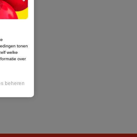
te
iedingen tonen
zelf welke
formatie over
es beheren