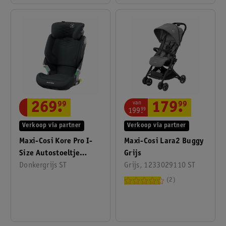
van
179
.
99
269
.
99
199
.
99
Verkoop via partner
Verkoop via partner
Maxi-Cosi Lara2 Buggy
Maxi-Cosi Kore Pro I-
Grijs
Size Autostoeltje
Grijs, 1233029110 ST
Vanaf Ca. 3,5 Jaar Tot
Donkergrijs ST
12 Jaar Grafiet
2