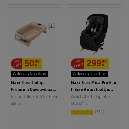
van
van
299
.
99
50
.
99
399
.
99
59
.
99
Verkoop via partner
Verkoop via partner
Maxi-Cosi Mica Pro Eco
Maxi-Cosi Indigo
I-Size Autostoeltje
Premium Opvouwbaar
360° Draaibaar 0-4
Zwart, 0 - 18 kg, 40 -
Badje Vanaf De
Bruin, L 86 x W 51 x H 24
105 cm ST
Jaar Zwart
Geboorte Tot 4 Jaar
cm ST
Terra
231