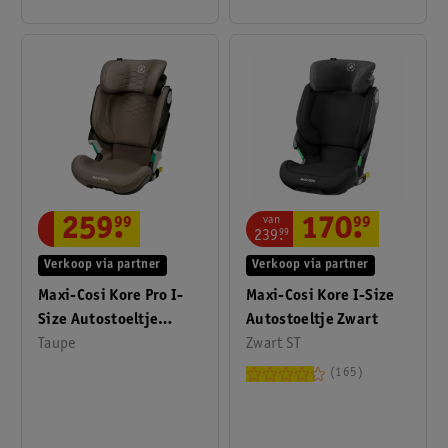
van
170
.
99
259
.
99
239
.
99
Verkoop via partner
Verkoop via partner
Maxi-Cosi Kore I-Size
Maxi-Cosi Kore Pro I-
Autostoeltje Zwart
Size Autostoeltje
Zwart ST
Vanaf Ca. 3,5 Jaar Tot
Taupe
12 Jaar Taupe
165