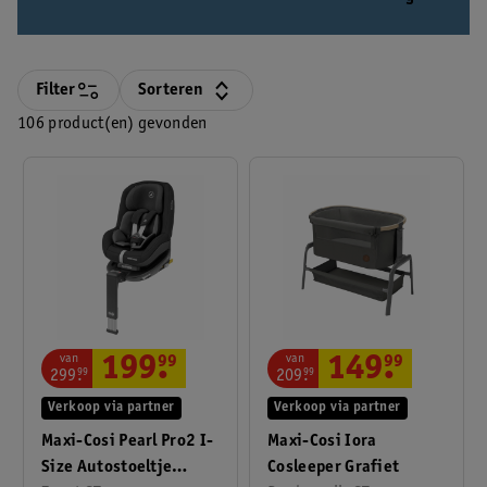
Filter
Sorteren
106 product(en) gevonden
van
van
199
.
99
149
.
99
299
.
99
209
.
99
Verkoop via partner
Verkoop via partner
Maxi-Cosi Pearl Pro2 I-
Maxi-Cosi Iora
Size Autostoeltje
Cosleeper Grafiet