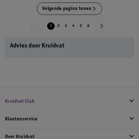
Volgende pagina tonen
1
2
3
4
5
6
Advies door Kruidvat
Kruidvat Club
Klantenservice
Over Kruidvat