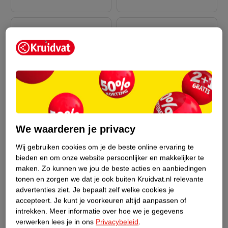
van
van
179
.
99
59
.
99
229
.
99
69
.
99
We waarderen je privacy
Verkoop via partner
Verkoop via partner
Wij gebruiken cookies om je de beste online ervaring te
Maxi-Cosi FamilyFix
Maxi-Cosi Jay Plus 3 In
bieden en om onze website persoonlijker en makkelijker te
360 I-Size Isofix
1 Eetstoel & Vloerzitje,
maken.
Zo kunnen we jou de beste acties en aanbiedingen
Autostoel Base
Zwart, 0 - 17,4 kg, 40 -
Tray 6 Mnd-3 J. Grafiet
Donkergrijs ST
tonen en zorgen we dat je ook buiten Kruidvat.nl relevante
105 cm ST
advertenties ziet.
Je bepaalt zelf welke cookies je
accepteert.
Je kunt je voorkeuren altijd aanpassen of
217
intrekken.
Meer informatie over hoe we je gegevens
verwerken lees je in ons
Privacybeleid
.