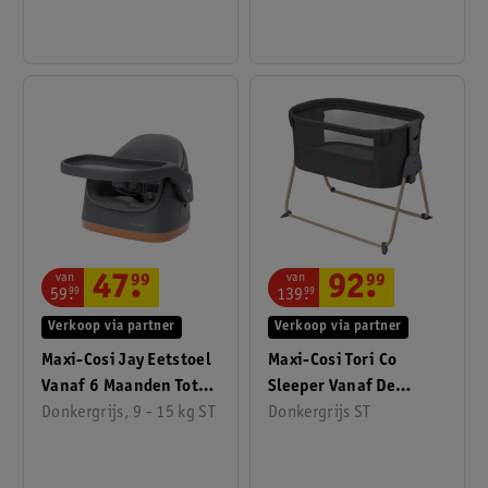
Babyautostoeltjes UPF
50+
van
van
47
.
99
92
.
99
59
.
99
139
.
99
Verkoop via partner
Verkoop via partner
Maxi-Cosi Jay Eetstoel
Maxi-Cosi Tori Co
Vanaf 6 Maanden Tot
Sleeper Vanaf De
Donkergrijs, 9 - 15 kg ST
Ca. 3 Jaar, Grafiet
Geboorte Tot Ca. 6
Donkergrijs ST
Maanden, Grafiet