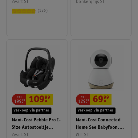
Zwart ST
(Exclusief Base) Zwart
Donkergrijs ST
136
van
van
109
.
99
69
.
99
199
.
99
129
.
99
Verkoop via partner
Verkoop via partner
Maxi-Cosi Pebble Pro I-
Maxi-Cosi Connected
Size Autostoeltje
Home See Babyfoon,
Essentieel Zwart
Zwart ST
Met App, Geluid &
WIT ST