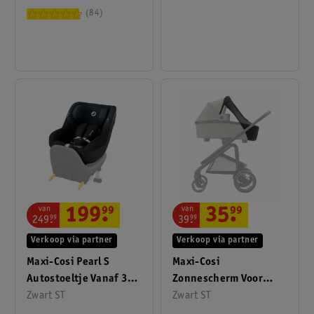
Bewegingsdetectie
84
van
van
199
.
99
35
.
99
249
.
99
39
.
99
Verkoop via partner
Verkoop via partner
Maxi-Cosi Pearl S
Maxi-Cosi
Autostoeltje Vanaf 3
Zonnescherm Voor
Maanden Tot 4 Jaar
Zwart ST
Reiswiegen,
Zwart ST
Oud Zwart
Kinderwagens &