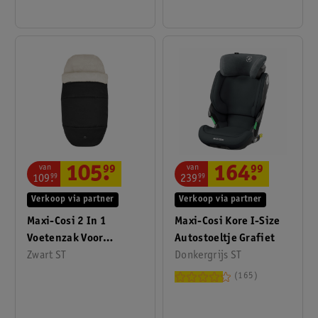
van
van
164
.
99
105
.
99
239
.
99
109
.
99
Verkoop via partner
Verkoop via partner
Maxi-Cosi Kore I-Size
Maxi-Cosi 2 In 1
Autostoeltje Grafiet
Voetenzak Voor
Donkergrijs ST
Kinderwagen Twilic
Zwart ST
Zwart
165