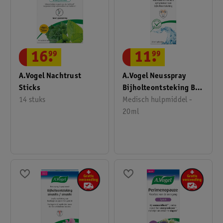
11
.
99
16
.
99
A.Vogel Neusspray
A.Vogel Nachtrust
Bijholteontsteking Bij
Sticks
Eerste Symptomen
Medisch hulpmiddel -
14 stuks
20ml