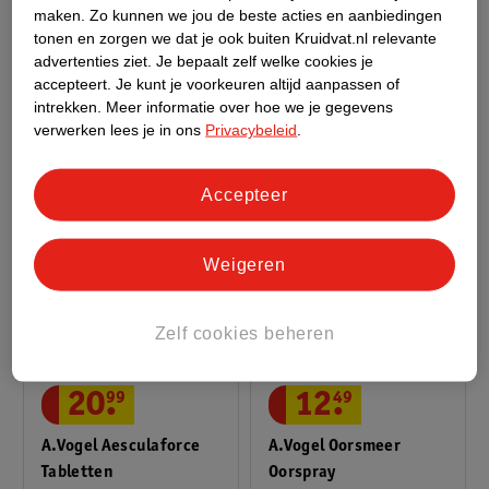
A.Vogel Pollinosan
A.Vogel Keelspray
maken.
Zo kunnen we jou de beste acties en aanbiedingen
Hooikoorts
Geneesmiddel - 30ml
tonen en zorgen we dat je ook buiten Kruidvat.nl relevante
advertenties ziet.
Je bepaalt zelf welke cookies je
Oogdruppels
Medisch hulpmiddel -
accepteert.
Je kunt je voorkeuren altijd aanpassen of
10ml
intrekken.
Meer informatie over hoe we je gegevens
verwerken lees je in ons
Privacybeleid
.
Accepteer
Weigeren
Zelf cookies beheren
12
.
49
20
.
99
A.Vogel Oorsmeer
A.Vogel Aesculaforce
Oorspray
Tabletten