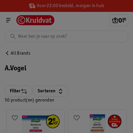
Voor 22:00 besteld, morgen in huis
0
.
00
All Brands
A.Vogel
Filter
Sorteren
50 product(en) gevonden