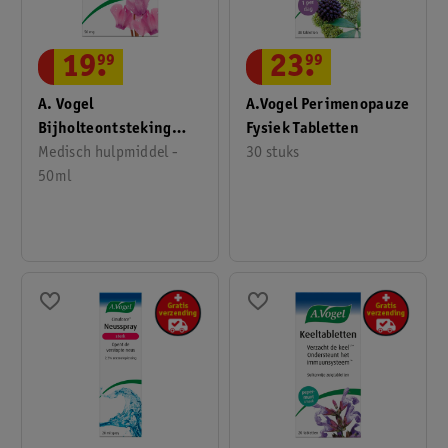
19
.
99
23
.
99
A. Vogel
A.Vogel Perimenopauze
Bijholteontsteking
Fysiek Tabletten
Neusspray
Medisch hulpmiddel -
30 stuks
50ml