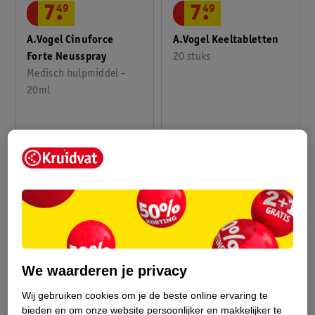
7
.
49
7
.
49
A.Vogel Cinuforce
A.Vogel Keeltabletten
Forte Neusspray
20 stuks
Medisch hulpmiddel -
20ml
We waarderen je privacy
12
.
49
11
.
99
Wij gebruiken cookies om je de beste online ervaring te
bieden en om onze website persoonlijker en makkelijker te