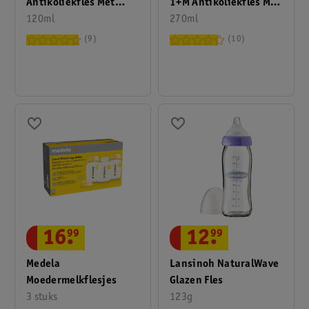
Antikoliekfles Met
1+M Antikoliekfles Met
Smalle Hals
120ml
Brede Hals
270ml
9
10
16
.
99
12
.
99
Medela
Lansinoh NaturalWave
Moedermelkflesjes
Glazen Fles
3 stuks
123g