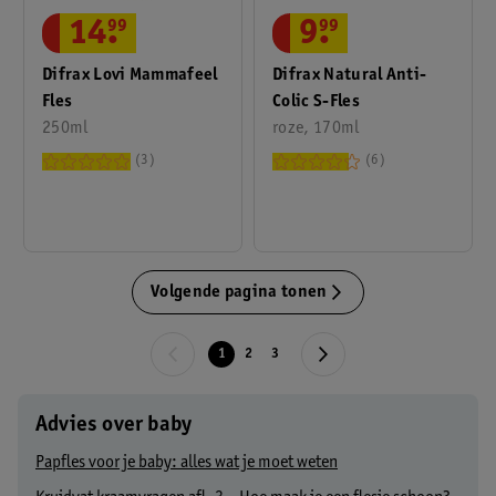
14
.
99
9
.
99
Difrax Lovi Mammafeel
Difrax Natural Anti-
Fles
Colic S-Fles
250ml
roze, 170ml
3
6
Volgende pagina tonen
1
2
3
Advies over baby
Papfles voor je baby: alles wat je moet weten