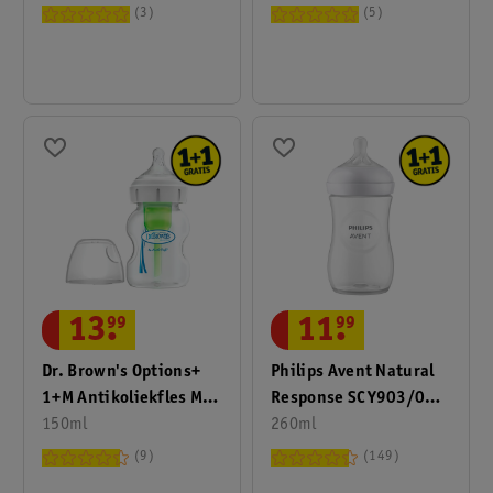
3
5
13
.
99
11
.
99
Dr. Brown's Options+
Philips Avent Natural
1+M Antikoliekfles Met
Response SCY903/01
Brede Hals
150ml
1m+ Babyfles Met
260ml
Natuurlijke Zuigreflex
9
149
Flesspeen