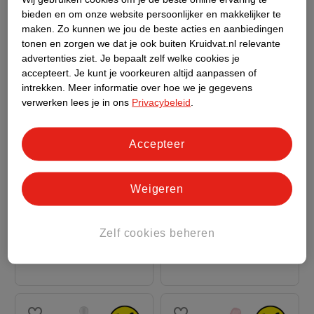
bieden en om onze website persoonlijker en makkelijker te
maken.
Zo kunnen we jou de beste acties en aanbiedingen
tonen en zorgen we dat je ook buiten Kruidvat.nl relevante
advertenties ziet.
Je bepaalt zelf welke cookies je
accepteert.
Je kunt je voorkeuren altijd aanpassen of
intrekken.
Meer informatie over hoe we je gegevens
verwerken lees je in ons
Privacybeleid
.
12
.
49
14
.
99
Accepteer
Difrax Natural 0+M S-
Philips Avent Natural
Weigeren
Fles
Response SCY933/01
blauw, 250ml
Glazen Babyfles
240ml
9
232
Zelf cookies beheren