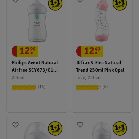
12
.
99
12
.
49
Philips Avent Natural
Difrax S-Fles Natural
Airfree SCY673/01
Trend 250ml Pink Opal
1+M Babyfles
260ml
roze, 250ml
16
5