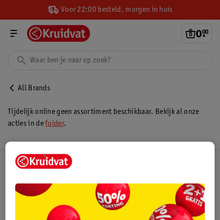
Voor 22:00 besteld, morgen in huis
0
.
00
All Brands
Tijdelijk online geen assortiment beschikbaar. Bekijk al onze
acties in de
folder
.
Kruidvat Club
Klantenservice