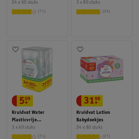
24 x 60 stuks
Babydoekjes
3 x 80 stuks
71
34
5
.
09
31
.
98
Kruidvat Water
Kruidvat Lotion
Plasticvrije
Babydoekjes
Babydoekjes
3 x 60 stuks
24 x 80 stuks
71
27