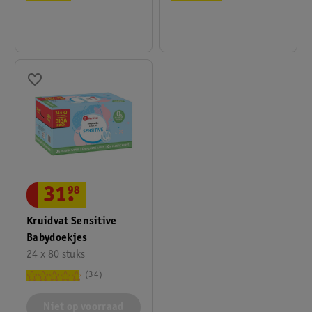
31
.
98
Kruidvat Sensitive
Babydoekjes
24 x 80 stuks
34
Niet op voorraad