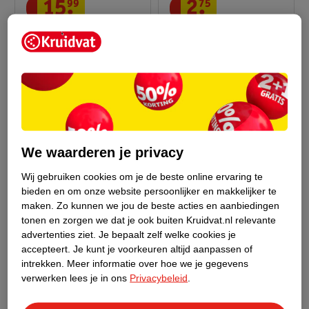
15
.
99
2
.
75
Kruidvat
Kruidvat Mega
Lotiondoekjes
Babydoekjes
12 x 80 stuks
40 stuks
559
8
We waarderen je privacy
Wij gebruiken cookies om je de beste online ervaring te
bieden en om onze website persoonlijker en makkelijker te
maken.
Zo kunnen we jou de beste acties en aanbiedingen
tonen en zorgen we dat je ook buiten Kruidvat.nl relevante
advertenties ziet.
Je bepaalt zelf welke cookies je
accepteert.
Je kunt je voorkeuren altijd aanpassen of
intrekken.
Meer informatie over hoe we je gegevens
verwerken lees je in ons
Privacybeleid
.
2
.
69
2
.
49