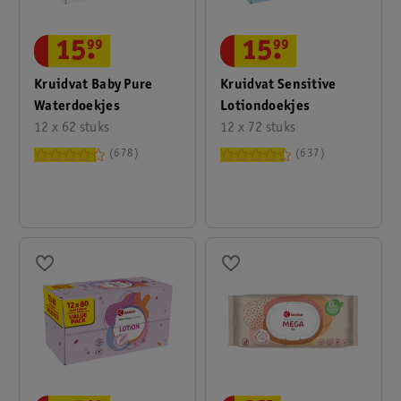
15
.
99
15
.
99
Kruidvat Baby Pure
Kruidvat Sensitive
Waterdoekjes
Lotiondoekjes
12 x 62 stuks
12 x 72 stuks
678
637