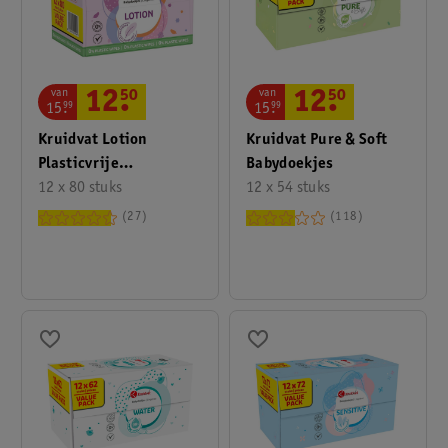
van
van
12
.
50
12
.
50
15
.
99
15
.
99
Kruidvat Lotion
Kruidvat Pure & Soft
Plasticvrije
Babydoekjes
Babydoekjes
12 x 80 stuks
12 x 54 stuks
27
118