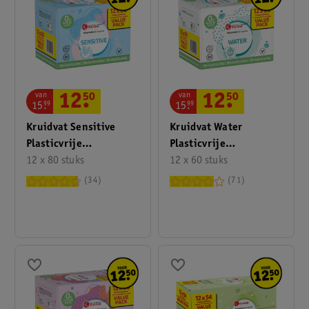
de gebruiker worden beschouwd.
van
van
12
.
50
12
.
50
15
.
99
15
.
99
Kruidvat Sensitive
Kruidvat Water
Plasticvrije
Plasticvrije
Babydoekjes Valuepack
12 x 80 stuks
Babydoekjes Valuepack
12 x 60 stuks
34
71