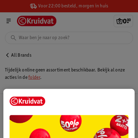
Voor 22:00 besteld, morgen in huis
0
.
00
All Brands
Tijdelijk online geen assortiment beschikbaar. Bekijk al onze
acties in de
folder
.
Kruidvat Club
Klantenservice