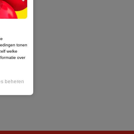
te
iedingen tonen
zelf welke
formatie over
es beheren