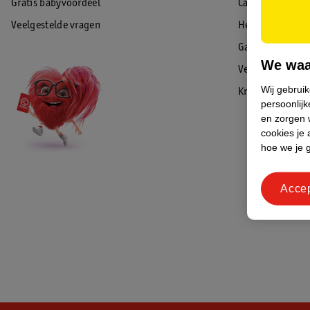
Gratis babyvoordeel
Cadeaukaart sal
Veelgestelde vragen
Herroepen & re
Garantie
We waa
Veiligheidswaa
Wij gebrui
Kruidvat Advies
persoonlijk
en zorgen w
cookies je 
hoe we je 
Acce