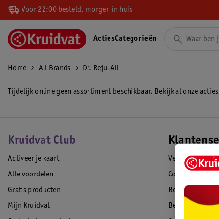
Voor 22:00 besteld, morgen in huis
Acties
Categorieën
Home
All Brands
Dr. Reju-All
Tijdelijk online geen assortiment beschikbaar. Bekijk al onze acties
Kruidvat Club
Klantense
Activeer je kaart
Veelgestelde vr
Alle voordelen
Contact
Gratis producten
Bestellen & lev
Mijn Kruidvat
Betalen