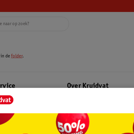
 in de
folder
.
rvice
Over Kruidvat
agen
Over Kruidvat
Verkopen via Kruidvat
eren
Pers
Winkelformule