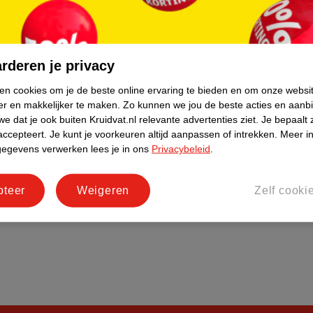
do
Bedrijfsgegevens
tourneren
Duurzaamheid
Social Media
rderen je privacy
rschuwingen
Kinderdagverblijfservice
ken cookies om je de beste online ervaring te bieden en om onze websi
Werken bij
er en makkelijker te maken.
Zo kunnen we jou de beste acties en aanb
Informatiepagina's
e dat je ook buiten Kruidvat.nl relevante advertenties ziet.
Je bepaalt 
accepteert.
Je kunt je voorkeuren altijd aanpassen of intrekken.
Meer in
Keurmerk Zelfzorg Online
gegevens verwerken lees je in ons
Privacybeleid
.
pteer
Weigeren
Zelf cooki