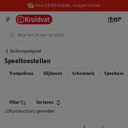
Voor 22:00 besteld, morgen in huis
0
.
00
Buitenspeelgoed
Speeltoestellen
Trampolines
Glijbanen
Schommels
Speeltoeste
Filter
Sorteren
128 product(en) gevonden