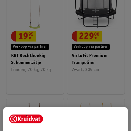
19
.
95
229
.
00
Verkoop via partner
Verkoop via partner
KBT Rechthoekig
VirtuFit Premium
Schommelzitje
Trampoline
Limoen, 70 kg, 70 kg
Zwart, 305 cm