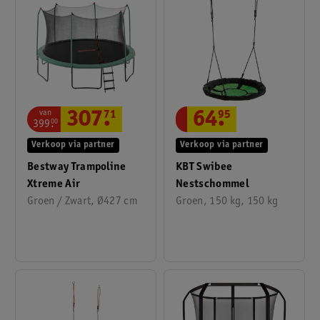
van
307
.
71
64
.
95
399
.
00
Verkoop via partner
Verkoop via partner
Bestway Trampoline
KBT Swibee
Xtreme Air
Nestschommel
Groen / Zwart, Ø427 cm
Groen, 150 kg, 150 kg