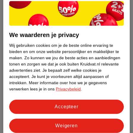
59
.
95
32
.
95
We waarderen je privacy
Verkoop via partner
Verkoop via partner
KBT Groeimodel Baby
Trendmix Meegroei
Wij gebruiken cookies om je de beste online ervaring te
Schommelzitje
Schommel 3 In 1 Voor
bieden en om onze website persoonlijker en makkelijker te
maken.
Zo kunnen we jou de beste acties en aanbiedingen
Groen, 45 kg, 45 kg
Baby Peuter & Kleuter
Blauw, 42 x 31 x 36.5 cm
tonen en zorgen we dat je ook buiten Kruidvat.nl relevante
1
advertenties ziet.
Je bepaalt zelf welke cookies je
accepteert.
Je kunt je voorkeuren altijd aanpassen of
intrekken.
Meer informatie over hoe we je gegevens
verwerken lees je in ons
Privacybeleid
.
Accepteer
Weigeren