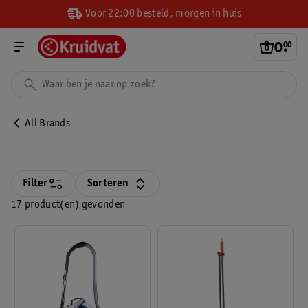
Voor 22:00 besteld, morgen in huis
0
.
00
All Brands
Filter
Sorteren
17 product(en) gevonden