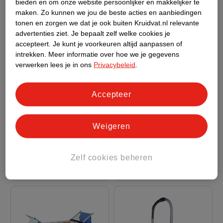
bieden en om onze website persoonlijker en makkelijker te
maken.
Zo kunnen we jou de beste acties en aanbiedingen
tonen en zorgen we dat je ook buiten Kruidvat.nl relevante
advertenties ziet.
Je bepaalt zelf welke cookies je
accepteert.
Je kunt je voorkeuren altijd aanpassen of
intrekken.
Meer informatie over hoe we je gegevens
Adviesprijs*
23
.
19
67
.
99
22
.
99
verwerken lees je in ons
Privacybeleid
.
* aanbevolen verkoopprijs
Verkoop via partner
leverancier
Dirt Devil
Accepteer
Verkoop via partner
Steelstofzuiger
Dirt Devil Vloerwisser
MEUMSP17310/001
Wit
Weigeren
MEALHO12320/004
Rood
Zelf cookies beheren