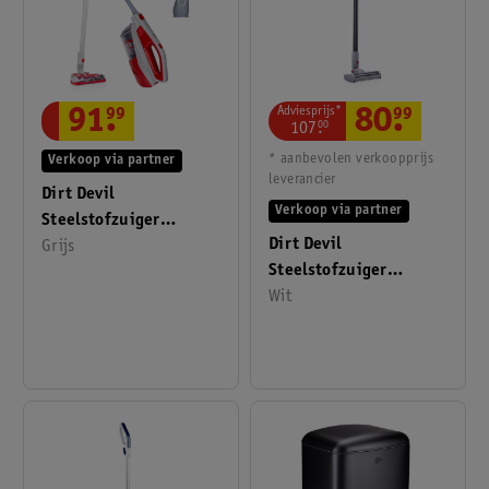
Adviesprijs*
80
.
99
91
.
99
107
.
00
* aanbevolen verkoopprijs
Verkoop via partner
leverancier
Dirt Devil
Verkoop via partner
Steelstofzuiger
Dirt Devil
MEUMSP17300/007
Grijs
Steelstofzuiger
MEDUSP17300/008
Wit