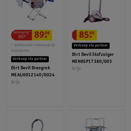
Adviesprijs*
89
.
99
85
.
99
90
.
00
* aanbevolen verkoopprijs
Verkoop via partner
leverancier
Dirt Devil Stofzuiger
Verkoop via partner
MENOSP17380/003
Dirt Devil Droogrek
Grijs
MEALHO12140/0024
Grijs