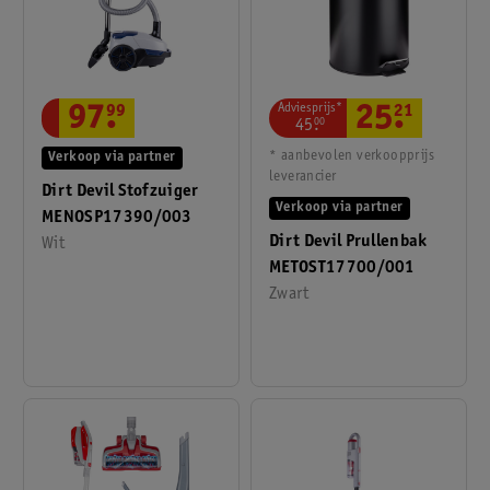
Adviesprijs*
25
.
21
97
.
99
45
.
00
* aanbevolen verkoopprijs
Verkoop via partner
leverancier
Dirt Devil Stofzuiger
Verkoop via partner
MENOSP17390/003
Dirt Devil Prullenbak
Wit
METOST17700/001
Zwart