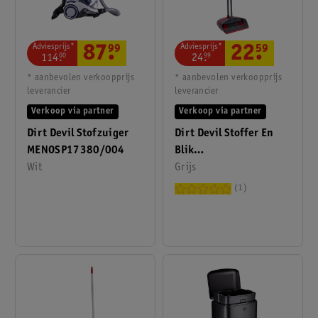
Adviesprijs*
Adviesprijs*
22
.
59
87
.
99
24
.
99
114
.
00
* aanbevolen verkoopprijs
* aanbevolen verkoopprijs
leverancier
leverancier
Verkoop via partner
Verkoop via partner
Dirt Devil Stoffer En
Dirt Devil Stofzuiger
Blik
MENOSP17380/004
MEMISP17490/0024
Grijs
Wit
1