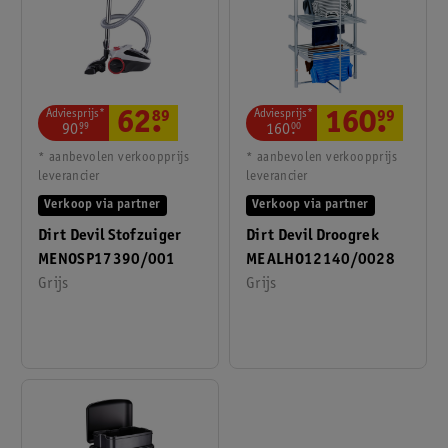
Adviesprijs*
Adviesprijs*
62
.
89
160
.
99
90
.
99
160
.
00
* aanbevolen verkoopprijs
* aanbevolen verkoopprijs
leverancier
leverancier
Verkoop via partner
Verkoop via partner
Dirt Devil Stofzuiger
Dirt Devil Droogrek
MENOSP17390/001
MEALHO12140/0028
Grijs
Grijs