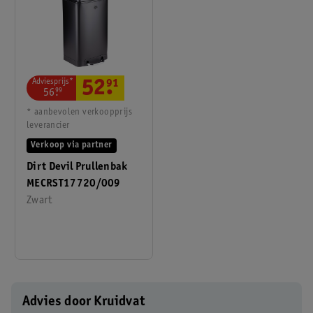
Adviesprijs*
52
.
91
56
.
99
* aanbevolen verkoopprijs
leverancier
Verkoop via partner
Dirt Devil Prullenbak
MECRST17720/009
Zwart
Advies door Kruidvat