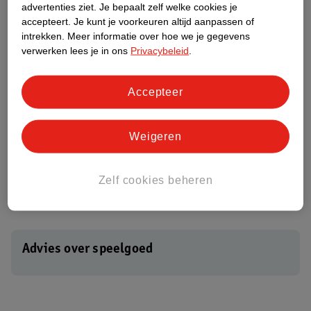
advertenties ziet.
Je bepaalt zelf welke cookies je
accepteert.
Je kunt je voorkeuren altijd aanpassen of
intrekken.
Meer informatie over hoe we je gegevens
verwerken lees je in ons
Privacybeleid
.
5
.
99
Accepteer
Vloertegels
blauw, 38,cm x 38,5cm,
Weigeren
9 stuks
Zelf cookies beheren
Niet op voorraad
Advies over speelgoed