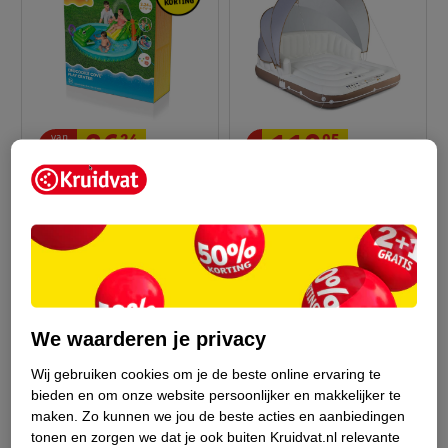
van
119
.
95
26
.
24
34
.
99
Verkoop via partner
Bestway Crocodile Cove
Playcenter
Trendmix Opblaasbaar
224 cm x 141cm x 72cm
Zwembadeiland Canopy
Island Met Verstelbaar
Wit / Bruin / Zilver, 180
2
Afdak Loungebed
× 160 × 180 cm
We waarderen je privacy
Wij gebruiken cookies om je de beste online ervaring te
bieden en om onze website persoonlijker en makkelijker te
maken.
Zo kunnen we jou de beste acties en aanbiedingen
tonen en zorgen we dat je ook buiten Kruidvat.nl relevante