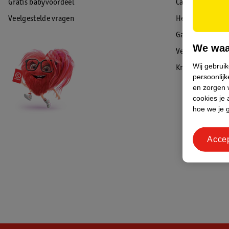
Gratis babyvoordeel
Cadeaukaart sal
Veelgestelde vragen
Herroepen & re
Garantie
We waa
Veiligheidswaa
Wij gebrui
Kruidvat Advies
persoonlijk
en zorgen w
cookies je 
hoe we je 
Acce