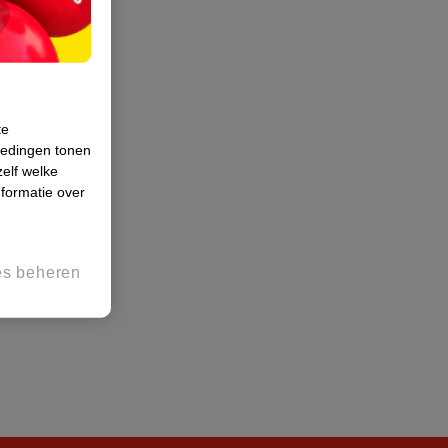
te
iedingen tonen
zelf welke
formatie over
es beheren