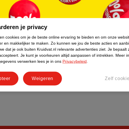
do
Bedrijfsgegevens
tourneren
Duurzaamheid
Social Media
rderen je privacy
rschuwingen
Kinderdagverblijfservice
ken cookies om je de beste online ervaring te bieden en om onze websi
Werken bij
er en makkelijker te maken.
Zo kunnen we jou de beste acties en aanb
Informatiepagina's
e dat je ook buiten Kruidvat.nl relevante advertenties ziet.
Je bepaalt 
accepteert.
Je kunt je voorkeuren altijd aanpassen of intrekken.
Meer in
Keurmerk Zelfzorg Online
gegevens verwerken lees je in ons
Privacybeleid
.
pteer
Weigeren
Zelf cooki