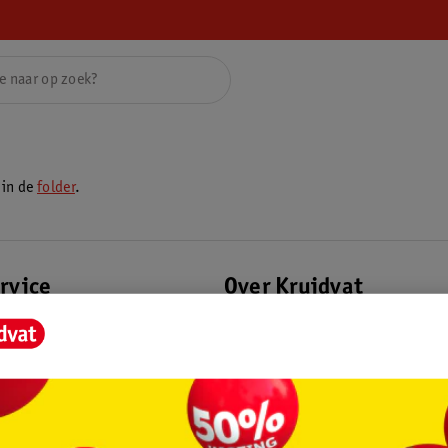
 in de
folder
.
rvice
Over Kruidvat
agen
Over Kruidvat
Verkopen via Kruidvat
eren
Pers
Winkelformule