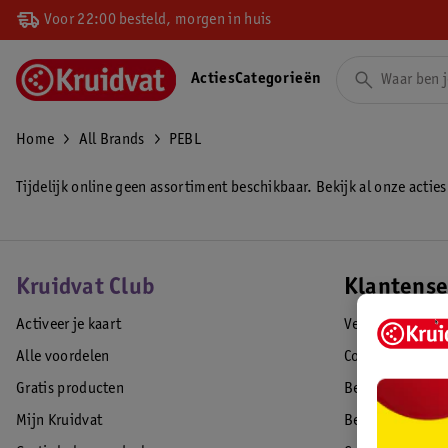
Voor 22:00 besteld, morgen in huis
Acties
Categorieën
Home
All Brands
PEBL
Tijdelijk online geen assortiment beschikbaar. Bekijk al onze acties
Kruidvat Club
Klantense
Activeer je kaart
Veelgestelde vr
Alle voordelen
Contact
Gratis producten
Bestellen & lev
Mijn Kruidvat
Betalen