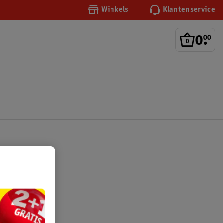
Winkels
Klantenservice
0
.
00