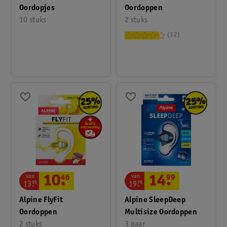
Oordoppen
Oordopjes
2 stuks
10 stuks
12
van
van
10
.
46
14
.
99
13
.
95
19
.
99
Alpine FlyFit
Alpine SleepDeep
Oordoppen
Multisize Oordoppen
2 stuks
3 paar