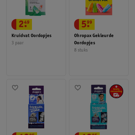
5
.
99
2
.
49
Ohropax Gekleurde
Kruidvat Oordopjes
Oordopjes
3 paar
8 stuks