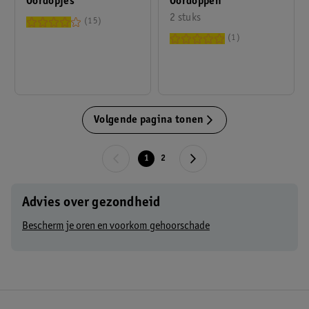
Oordoppen
Oordopjes
2 stuks
15
1
Volgende pagina tonen
1
2
Advies over gezondheid
Bescherm je oren en voorkom gehoorschade