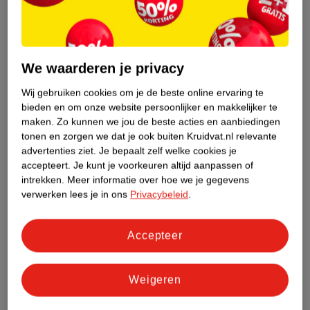
We waarderen je privacy
Wij gebruiken cookies om je de beste online ervaring te
bieden en om onze website persoonlijker en makkelijker te
maken.
Zo kunnen we jou de beste acties en aanbiedingen
tonen en zorgen we dat je ook buiten Kruidvat.nl relevante
advertenties ziet.
Je bepaalt zelf welke cookies je
accepteert.
Je kunt je voorkeuren altijd aanpassen of
intrekken.
Meer informatie over hoe we je gegevens
van
6
.
74
3
.
99
8
.
99
verwerken lees je in ons
Privacybeleid
.
Alpine Soft Silicone
Ohropax Classic
Oordoppen
Geluiddempers
Accepteer
3 paar
12 stuks
4
Weigeren