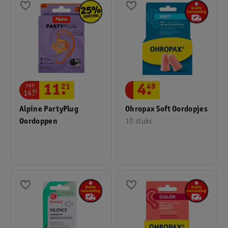
van
11
.
21
4
.
49
14
.
95
Alpine PartyPlug
Ohropax Soft Oordopjes
Oordoppen
10 stuks