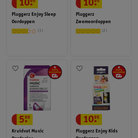
10
.
95
10
.
95
Pluggerz Enjoy Sleep
Pluggerz
Oordoppen
Zwemoordoppen
3
2
10
.
95
5
.
99
Pluggerz Enjoy Kids
Kruidvat Music