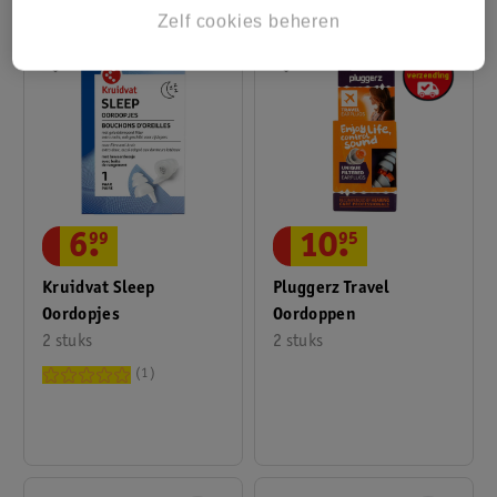
Zelf cookies beheren
6
.
99
10
.
95
Kruidvat Sleep
Pluggerz Travel
Oordopjes
Oordoppen
2 stuks
2 stuks
1