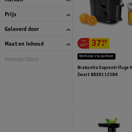
Merken
Prijs
Geleverd door
van
37
.
99
Maat en inhoud
49
.
99
Verkoop via partner
Verwijder filters
Brabantia Sapcentrifuge 
Zwart BBEK1123BK