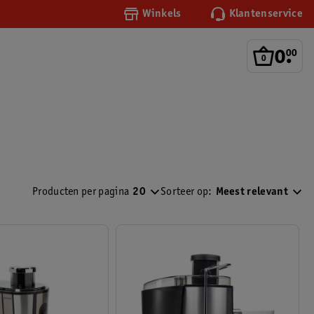
Winkels
Klantenservice
0
.
00
Producten per pagina
20
Sorteer op:
Meest relevant