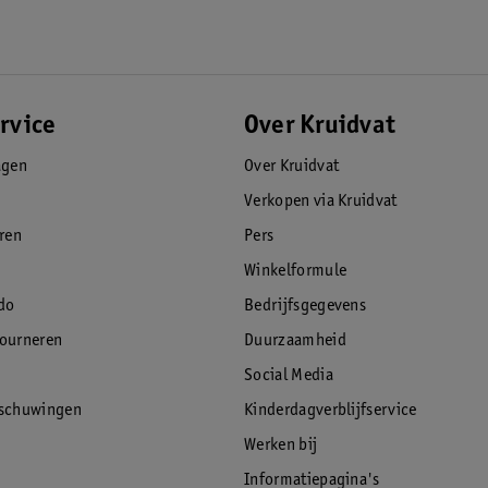
rvice
Over Kruidvat
agen
Over Kruidvat
Verkopen via Kruidvat
eren
Pers
Winkelformule
do
Bedrijfsgegevens
tourneren
Duurzaamheid
Social Media
rschuwingen
Kinderdagverblijfservice
Werken bij
Informatiepagina's