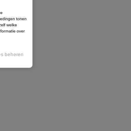
te
iedingen tonen
zelf welke
formatie over
es beheren