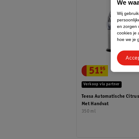
We waa
Wij gebrui
persoonlijk
en zorgen w
cookies je 
hoe we je 
Acce
51
.
95
Verkoop via partner
Teesa Automatische Citru
Met Handvat
350 ml