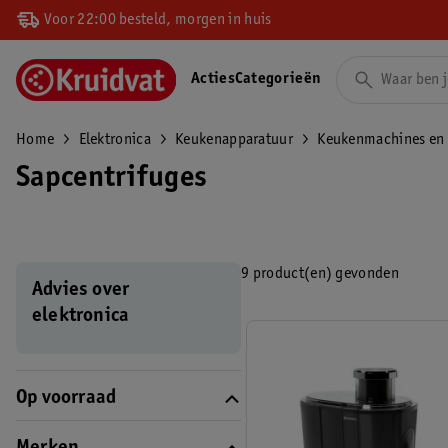
Voor 22:00 besteld, morgen in huis
Acties
Categorieën
Home
Elektronica
Keukenapparatuur
Keukenmachines en 
Sapcentrifuges
9 product(en) gevonden
Advies over
elektronica
Op voorraad