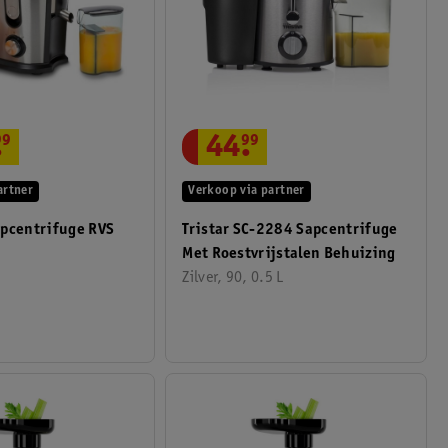
44
.
99
.
99
Verkoop via partner
artner
Tristar SC-2284 Sapcentrifuge
apcentrifuge RVS
Met Roestvrijstalen Behuizing
Zilver, 90, 0.5 L