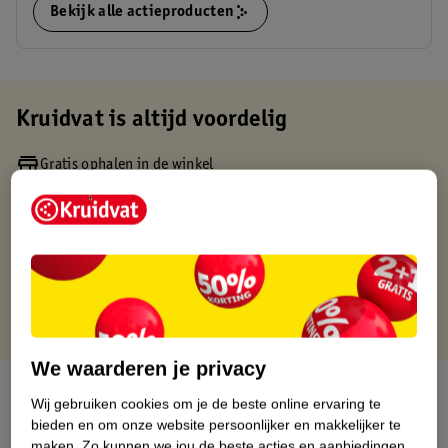
Bekijk alle actieproducten
Kruidvat is altijd voordelig
Gratis ophalen in de winkel
Op werkdagen voor 22:00 uur besteld, volgende dag in huis
Gratis thuisbezorgd vanaf 50.00
Gratis retourneren binnen 30 dagen
Gratis punten met je Kruidvat kaart
We waarderen je privacy
Over dit product
Wij gebruiken cookies om je de beste online ervaring te
bieden en om onze website persoonlijker en makkelijker te
Productinformatie
maken.
Zo kunnen we jou de beste acties en aanbiedingen