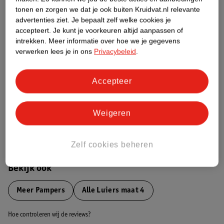
tonen en zorgen we dat je ook buiten Kruidvat.nl relevante
advertenties ziet.
Je bepaalt zelf welke cookies je
Etiketinformatie
accepteert.
Je kunt je voorkeuren altijd aanpassen of
intrekken.
Meer informatie over hoe we je gegevens
verwerken lees je in ons
Privacybeleid
.
Nature Impact Score
Dit product heeft (nog) geen Nature
Impact Score.
Accepteer
Meer informatie
Weigeren
Bestel & Bezorginformatie
Zelf cookies beheren
Bekijk ook
Meer
Pampers
Alle Luiers maat 4
Hoe controleren wij de reviews?