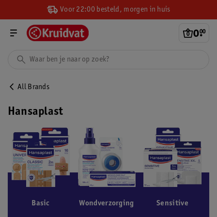
Voor 22:00 besteld, morgen in huis
0
.
00
All Brands
Hansaplast
Basic
Wondverzorging
Sensitive