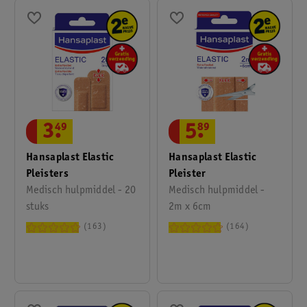
3
.
49
5
.
89
Hansaplast Elastic
Hansaplast Elastic
Pleisters
Pleister
Medisch hulpmiddel - 20
Medisch hulpmiddel -
stuks
2m x 6cm
163
164