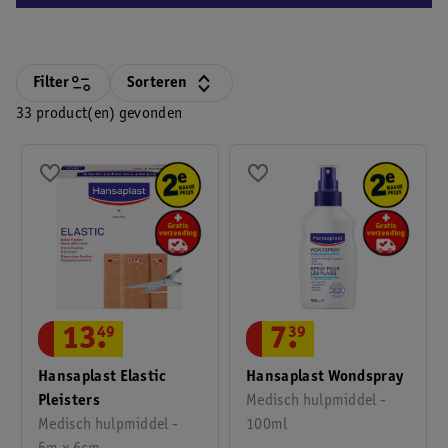
Filter
Sorteren
33 product(en) gevonden
13
.
49
7
.
39
Hansaplast Elastic
Hansaplast Wondspray
Pleisters
Medisch hulpmiddel -
Medisch hulpmiddel -
100ml