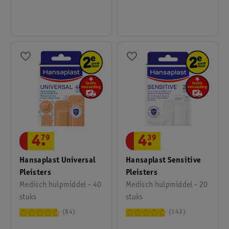
4
.
79
4
.
39
Hansaplast Universal
Hansaplast Sensitive
Pleisters
Pleisters
Medisch hulpmiddel - 40
Medisch hulpmiddel - 20
stuks
stuks
84
143