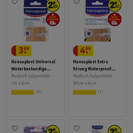
3
.
69
4
.
69
Hansaplast Universal
Hansaplast Extra
Waterbestendige
Strong Waterproof
Pleister
Medisch hulpmiddel -
Pleisters
Medisch hulpmiddel -
1m x 6cm
80cm x 6cm
8
7