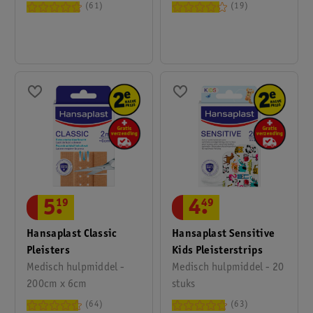
61
19
5
.
19
4
.
49
Hansaplast Classic
Hansaplast Sensitive
Pleisters
Kids Pleisterstrips
Medisch hulpmiddel -
Medisch hulpmiddel - 20
200cm x 6cm
stuks
64
63