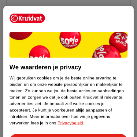
We waarderen je privacy
6
.
49
5
.
89
Wij gebruiken cookies om je de beste online ervaring te
Hansaplast Expert+
Hansaplast Wondspray
bieden en om onze website persoonlijker en makkelijker te
Second Skin Protection
Medisch hulpmiddel -
maken.
Zo kunnen we jou de beste acties en aanbiedingen
tonen en zorgen we dat je ook buiten Kruidvat.nl relevante
XL Pleisters
Medisch hulpmiddel - 3
50ml
advertenties ziet.
Je bepaalt zelf welke cookies je
stuks
accepteert.
Je kunt je voorkeuren altijd aanpassen of
280
intrekken.
Meer informatie over hoe we je gegevens
verwerken lees je in ons
Privacybeleid
.