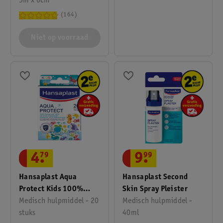
5m x 6cm
164
Niet op voorraad
4
.
79
9
.
99
Hansaplast Aqua
Hansaplast Second
Protect Kids 100%
Skin Spray Pleister
Waterproof Pleisters
Medisch hulpmiddel - 20
Medisch hulpmiddel -
stuks
40ml