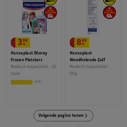
3
.
99
8
.
99
Hansaplast Disney
Hansaplast
Frozen Pleisters
Wondhelende Zalf
Medisch hulpmiddel - 20
Medisch hulpmiddel -
stuks
50g
66
Volgende pagina tonen