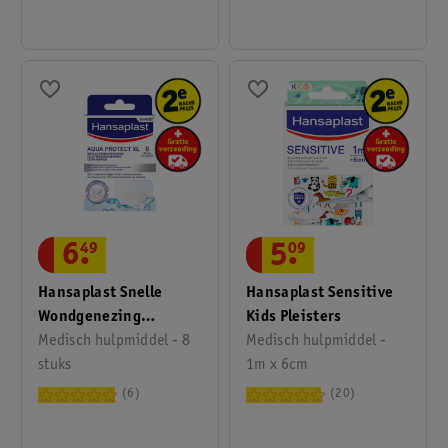
6
.
49
5
.
09
Hansaplast Snelle
Hansaplast Sensitive
Wondgenezing
Kids Pleisters
Pleisters
Medisch hulpmiddel - 8
Medisch hulpmiddel -
stuks
1m x 6cm
6
20