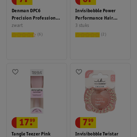
7
.
6
.
Denman DPC6
Invisibobble Power
Precision Professional
Performance Hair
Kam
zwart
Spiral Haarelastieken
3 stuks
6
2
17
.
99
7
.
99
Tangle Teezer Pink
Invisibobble Twistar