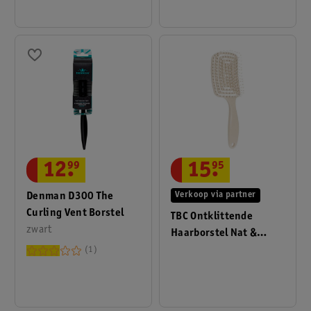
12
.
99
15
.
95
Denman D300 The
Verkoop via partner
Curling Vent Borstel
TBC Ontklittende
zwart
Haarborstel Nat &
Droog Holle Borstel
1