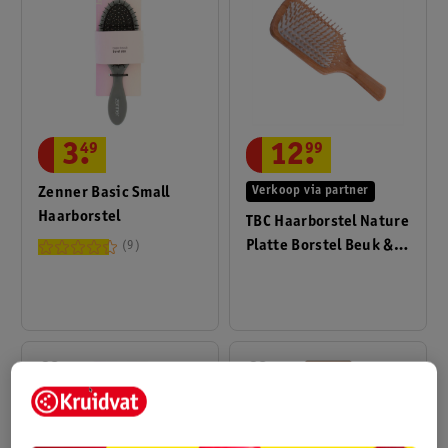
3
.
49
12
.
99
Zenner Basic Small
Verkoop via partner
Haarborstel
TBC Haarborstel Nature
Platte Borstel Beuk &
9
Esdoornhout