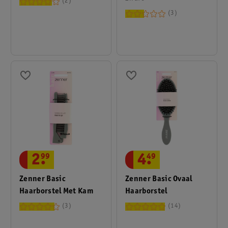
2
3
2
.
99
4
.
49
Zenner Basic
Zenner Basic Ovaal
Haarborstel Met Kam
Haarborstel
3
14