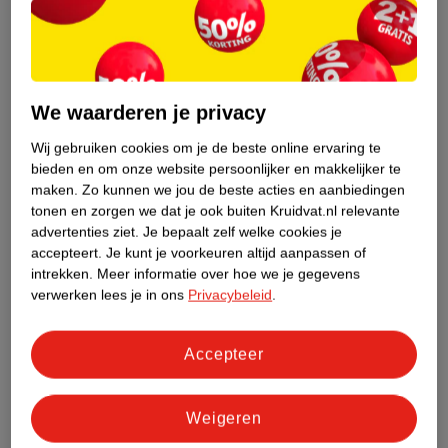
5
.
99
9
.
99
We waarderen je privacy
Zenner Ronde
Kruidvat Brown Clip-In
Wij gebruiken cookies om je de beste online ervaring te
Haarklem
Hairextensions
bieden en om onze website persoonlijker en makkelijker te
roze
50cm
maken.
Zo kunnen we jou de beste acties en aanbiedingen
4
tonen en zorgen we dat je ook buiten Kruidvat.nl relevante
advertenties ziet.
Je bepaalt zelf welke cookies je
accepteert.
Je kunt je voorkeuren altijd aanpassen of
intrekken.
Meer informatie over hoe we je gegevens
verwerken lees je in ons
Privacybeleid
.
Accepteer
Weigeren