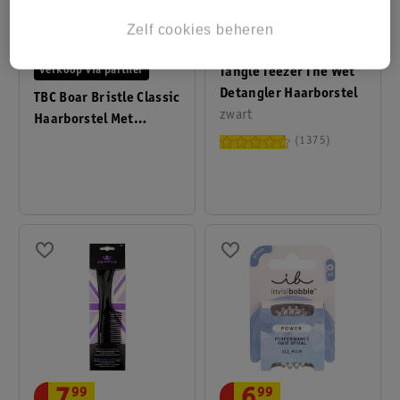
Zelf cookies beheren
17
.
99
29
.
95
Tangle Teezer The Wet
Verkoop via partner
Detangler Haarborstel
TBC Boar Bristle Classic
zwart
Haarborstel Met
Varkenshaar
1375
99
99