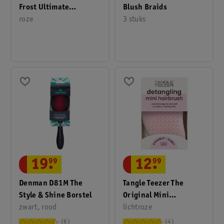
Frost Ultimate
Blush Braids
Detangler
roze
3 stuks
19
.
99
12
.
99
Denman D81M The
Tangle Teezer The
Style & Shine Borstel
Original Mini
zwart, rood
Detangling Haarborstel
lichtroze
6
4