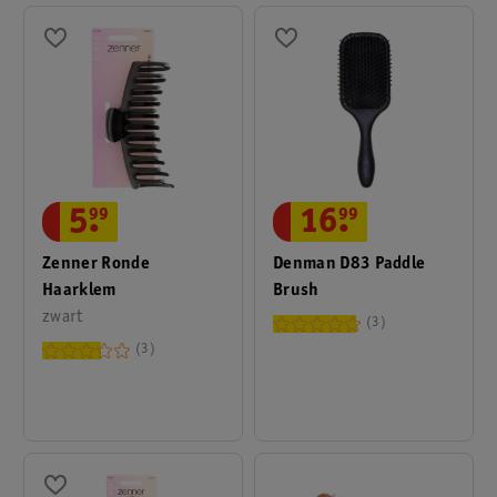
5
.
99
16
.
99
Zenner Ronde
Denman D83 Paddle
Haarklem
Brush
zwart
3
3