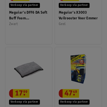
Verkoop via partner
Verkoop via partner
Meguiar's DFF6 DA Soft
Meguiar's X3003
Buff Foam
Vuilrooster Voor Emmer
Afwerkingspad 6 Inch
Zwart
Geel
17
.
99
47
.
49
Verkoop via partner
Verkoop via partner