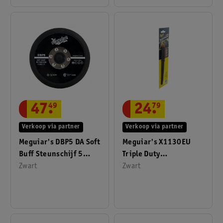
47
.
49
24
.
79
Verkoop via partner
Verkoop via partner
Meguiar's DBP5 DA Soft
Meguiar's X1130EU
Buff Steunschijf 5
Triple Duty
Inch
Zwart
Detailingborstel
Zwart