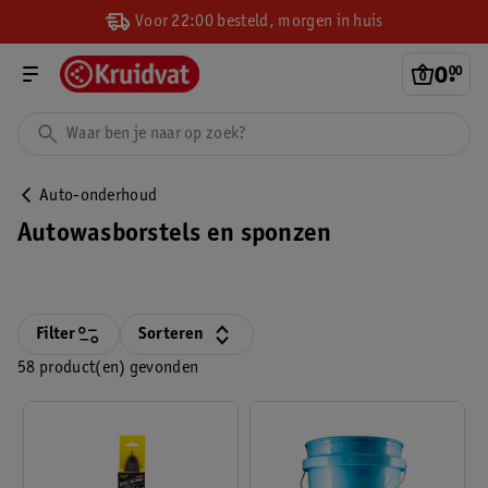
Voor 22:00 besteld, morgen in huis
0
.
00
Auto-onderhoud
Autowasborstels en sponzen
Filter
Sorteren
58 product(en) gevonden