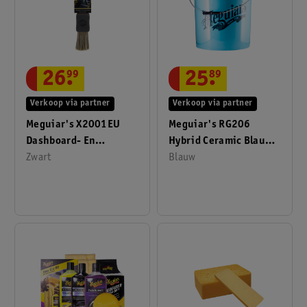
26
.
99
25
.
89
Verkoop via partner
Verkoop via partner
Meguiar's X2001EU
Meguiar's RG206
Dashboard- En
Hybrid Ceramic Blauwe
Interieurborstel
Zwart
Autowasemmer
Blauw