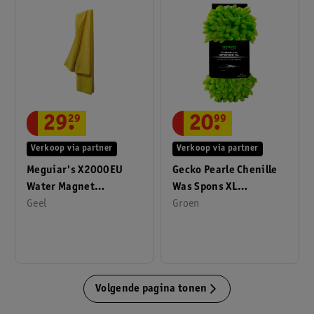
29
.
29
20
.
99
Verkoop via partner
Verkoop via partner
Meguiar's X2000EU
Gecko Pearle Chenille
Water Magnet
Was Spons XL
Droogdoek
Geel
24x10x6cm
Groen
Volgende pagina tonen