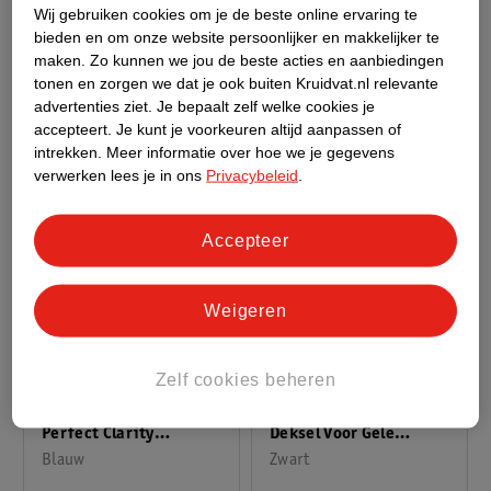
Wij gebruiken cookies om je de beste online ervaring te
Groot
Zwart
Autoverzorgingsset
Zwart
bieden en om onze website persoonlijker en makkelijker te
Versie 2
maken.
Zo kunnen we jou de beste acties en aanbiedingen
tonen en zorgen we dat je ook buiten Kruidvat.nl relevante
advertenties ziet.
Je bepaalt zelf welke cookies je
accepteert.
Je kunt je voorkeuren altijd aanpassen of
intrekken.
Meer informatie over hoe we je gegevens
verwerken lees je in ons
Privacybeleid
.
Accepteer
Weigeren
24
.
89
18
.
39
Verkoop via partner
Verkoop via partner
Zelf cookies beheren
Meguiar's X190301EU
Meguiar's RG204
Perfect Clarity
Deksel Voor Gele
Glasdoek
Blauw
Wasemmer
Zwart