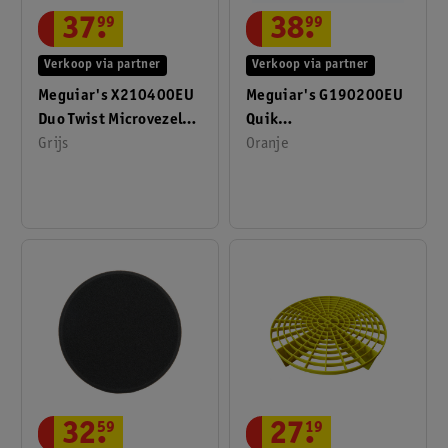
37
.
99
38
.
99
Verkoop via partner
Verkoop via partner
Meguiar's X210400EU
Meguiar's G190200EU
Duo Twist Microvezel
Quik
Droogdoek
Grijs
Krasverwijderingsset
Oranje
32
.
59
27
.
19