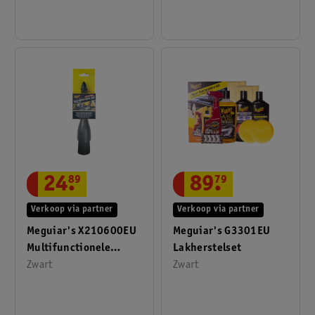
24
.
89
89
.
79
Verkoop via partner
Verkoop via partner
Meguiar's X210600EU
Meguiar's G3301EU
Multifunctionele
Lakherstelset
Borstel Groot
Zwart
Zwart