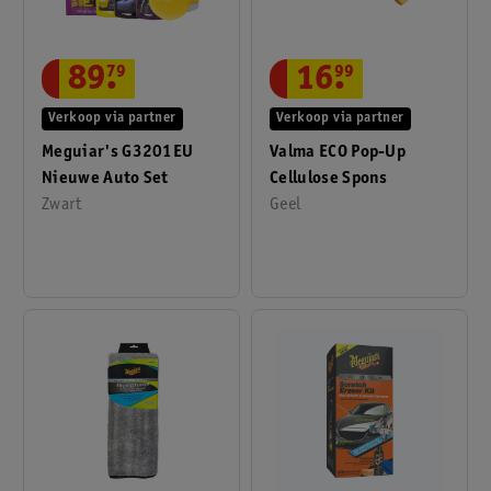
89
.
79
16
.
99
Verkoop via partner
Verkoop via partner
Meguiar's G3201EU
Valma ECO Pop-Up
Nieuwe Auto Set
Cellulose Spons
Zwart
Geel