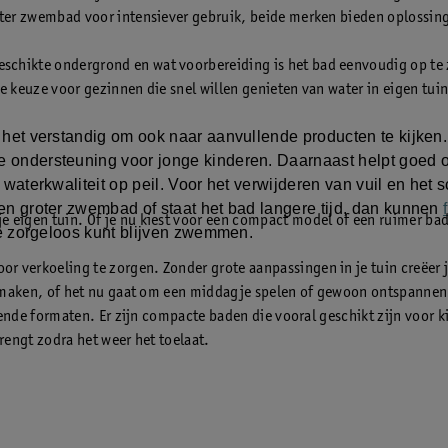
ter zwembad voor intensiever gebruik, beide merken bieden oplossinge
ikte ondergrond en wat voorbereiding is het bad eenvoudig op te zet
re keuze voor gezinnen die snel willen genieten van water in eigen tuin
het verstandig om ook naar aanvullende producten te kijken. 
 ondersteuning voor jonge kinderen. Daarnaast helpt goed o
e waterkwaliteit op peil. Voor het verwijderen van vuil en het
en groter zwembad of staat het bad langere tijd, dan kunnen
 eigen tuin. Of je nu kiest voor een compact model of een ruimer ba
je zorgeloos kunt blijven zwemmen.
erkoeling te zorgen. Zonder grote aanpassingen in je tuin creëer je 
n maken, of het nu gaat om een middagje spelen of gewoon ontspannen 
llende formaten. Er zijn compacte baden die vooral geschikt zijn voor 
brengt zodra het weer het toelaat.