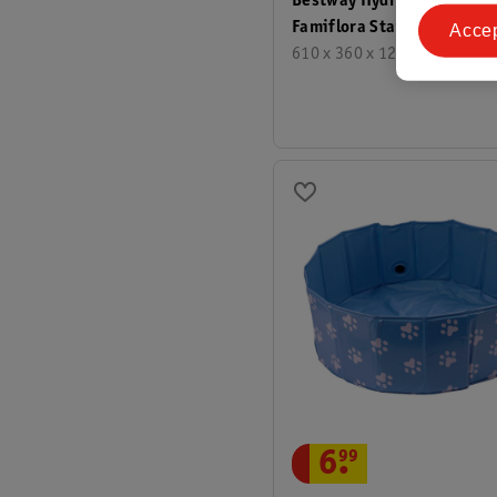
Bestway Hydrium Zwemba
Famiflora Startset Water
Acce
610 x 360 x 120 cm
6
.
99