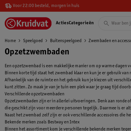
Voor 22:00 besteld, morgen in huis
Acties
Categorieën
Home
Speelgoed
Buitenspeelgoed
Zwembaden en accesso
Opzetzwembaden
Een opzetzwembad is een makkelijke manier om op warme dagen voor v
Binnen korte tijd staat het zwembad klaar en kun je er gebruik va
Afhankelijk van de ruimte en het gebruik kun je kiezen uit verschi
kunt zitten. Zo maak je van je tuin een plek waar je graag tijd door
Verschillende opzetzwembaden
Opzetzwembaden zijn er in allerlei uitvoeringen. Denk aan ronde o
die geschikt zijn voor meerdere personen tegelijk. Daarmee is er al
Naast het zwembad zelf zijn er ook verschillende accessoires die 
Bekende merken zoals Bestway en Intex
Binnen het assortiment kom je verschillende bekende merken tegen