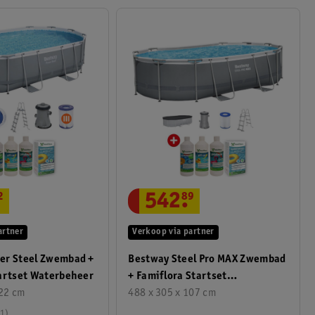
2
542
.
89
artner
Verkoop via partner
er Steel Zwembad +
Bestway Steel Pro MAX Zwembad
artset Waterbeheer
+ Famiflora Startset
122 cm
Waterbeheer
488 x 305 x 107 cm
1