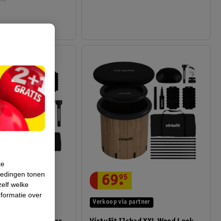
te
iedingen tonen
69
.
95
zelf welke
formatie over
artner
Verkoop via partner