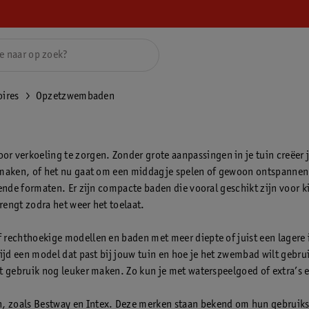
ires
Opzetzwembaden
erkoeling te zorgen. Zonder grote aanpassingen in je tuin creëer je 
n maken, of het nu gaat om een middagje spelen of gewoon ontspannen 
llende formaten. Er zijn compacte baden die vooral geschikt zijn voor 
brengt zodra het weer het toelaat.
f rechthoekige modellen en baden met meer diepte of juist een lagere 
tijd een model dat past bij jouw tuin en hoe je het zwembad wilt gebru
het gebruik nog leuker maken. Zo kun je met waterspeelgoed of extra’
, zoals Bestway en Intex. Deze merken staan bekend om hun gebruiks