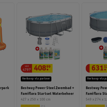
van
408
.
99
631
.
1
479
.
00
Verkoop via partner
Verkoop via p
Bestway Power Steel Zwembad +
Bestway Pow
rpark
Famiflora Startset Waterbeheer
Famiflora St
427 x 250 x 100 cm
549 x 274 x 
1