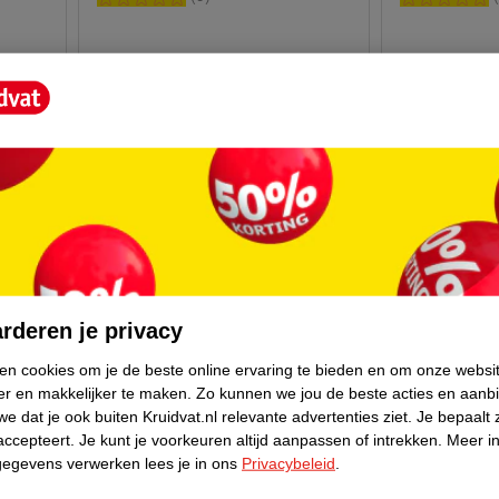
rderen je privacy
ken cookies om je de beste online ervaring te bieden en om onze websi
er en makkelijker te maken.
Zo kunnen we jou de beste acties en aanb
89
.
95
99
.
95
e dat je ook buiten Kruidvat.nl relevante advertenties ziet.
Je bepaalt 
accepteert.
Je kunt je voorkeuren altijd aanpassen of intrekken.
Meer in
Verkoop via partner
Verkoop via p
gegevens verwerken lees je in ons
Privacybeleid
.