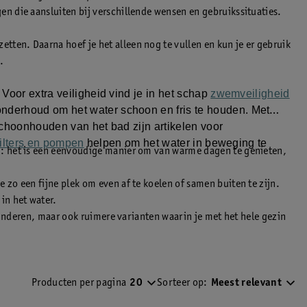
n die aansluiten bij verschillende wensen en gebruikssituaties.
ten. Daarna hoef je het alleen nog te vullen en kun je er gebruik
.
Voor extra veiligheid vind je in het schap
zwemveiligheid
nderhoud om het water schoon en fris te houden. Met
 schoonhouden van het bad zijn artikelen voor
filters en pompen
helpen om het water in beweging te
d: het is een eenvoudige manier om van warme dagen te genieten,
zo een fijne plek om even af te koelen of samen buiten te zijn.
in het water.
kinderen, maar ook ruimere varianten waarin je met het hele gezin
Producten per pagina
20
Sorteer op:
Meest relevant