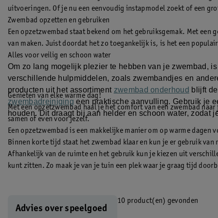
uitvoeringen. Of je nu een eenvoudig instapmodel zoekt of een gro
Zwembad opzetten en gebruiken
Een opzetzwembad staat bekend om het gebruiksgemak. Met een gesch
van maken. Juist doordat het zo toegankelijk is, is het een populai
Alles voor veilig en schoon water
Om zo lang mogelijk plezier te hebben van je zwembad, is 
verschillende hulpmiddelen, zoals zwembandjes en andere
producten uit het assortiment
zwembad onderhoud
blijft d
Genieten van elke warme dag!
zwembadreiniging
een praktische aanvulling.
Gebruik je e
Met een opzetzwembad haal je het comfort van een zwembad naar je
houden. Dit draagt bij aan helder en schoon water, zodat 
samen of even voor jezelf.
Een opzetzwembad is een makkelijke manier om op warme dagen voor v
Binnen korte tijd staat het zwembad klaar en kun je er gebruik va
Afhankelijk van de ruimte en het gebruik kun je kiezen uit verschi
kunt zitten. Zo maak je van je tuin een plek waar je graag tijd door
10 product(en) gevonden
Advies over speelgoed