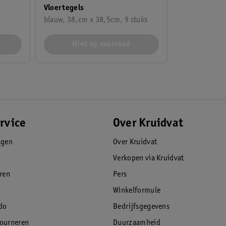
Vloertegels
blauw, 38,cm x 38,5cm, 9 stuks
Niet op voorraad
rvice
Over Kruidvat
agen
Over Kruidvat
Verkopen via Kruidvat
eren
Pers
Winkelformule
do
Bedrijfsgegevens
tourneren
Duurzaamheid