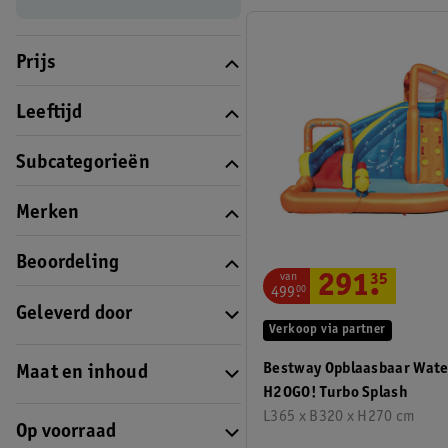
Prijs
Leeftijd
Subcategorieën
Merken
Beoordeling
van
291
.
35
499
.
00
Geleverd door
Verkoop via partner
Bestway Opblaasbaar Wate
Maat en inhoud
H2OGO! Turbo Splash
L365 x B320 x H270 cm
Op voorraad