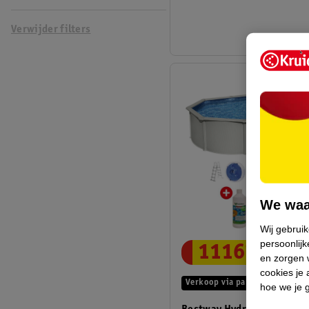
Verwijder filters
We waa
Wij gebrui
persoonlijk
1116
.
96
en zorgen w
cookies je 
Verkoop via partner
hoe we je 