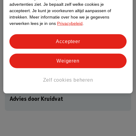
26
.
99
29
.
19
advertenties ziet.
Je bepaalt zelf welke cookies je
accepteert.
Je kunt je voorkeuren altijd aanpassen of
Verkoop via partner
Verkoop via partner
intrekken.
Meer informatie over hoe we je gegevens
verwerken lees je in ons
Privacybeleid
.
Bioderma Hydrabio
Bioderma Pigmentbio
Serum 40ml
Daily Care SPF50+ 40ml
Very Dehydrated
40
Accepteer
sensitive Skin, 40
103
1632
Weigeren
Zelf cookies beheren
Advies door Kruidvat