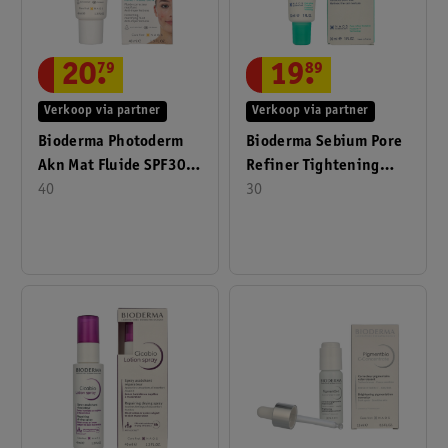
20
.
79
19
.
89
Verkoop via partner
Verkoop via partner
Bioderma Photoderm
Bioderma Sebium Pore
Akn Mat Fluide SPF30
Refiner Tightening
40ml
40
Care For Enlarged Pores
30
For Combination/Oily
Skin 30ml