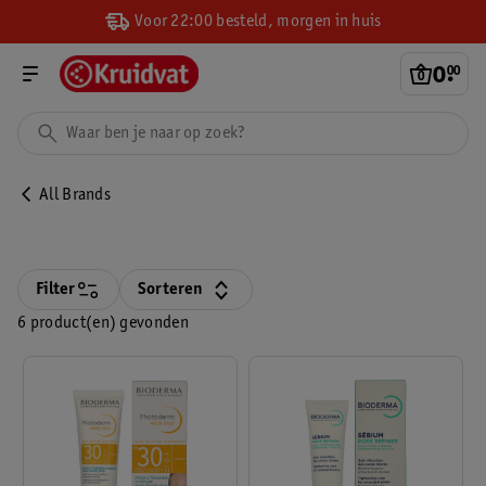
Voor 22:00 besteld, morgen in huis
0
.
00
All Brands
Filter
Sorteren
6 product(en) gevonden