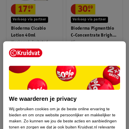
17
.
69
30
.
69
Verkoop via partner
Verkoop via partner
Bioderma Cicabio
Bioderma Pigmentbio
Lotion 40ml
C-Concentrate Bright.
Weakened, Irritated
Pigment. Corr. 15 Ml
15
Skin, 40
93
We waarderen je privacy
Wij gebruiken cookies om je de beste online ervaring te
bieden en om onze website persoonlijker en makkelijker te
maken.
Zo kunnen we jou de beste acties en aanbiedingen
tonen en zorgen we dat je ook buiten Kruidvat.nl relevante