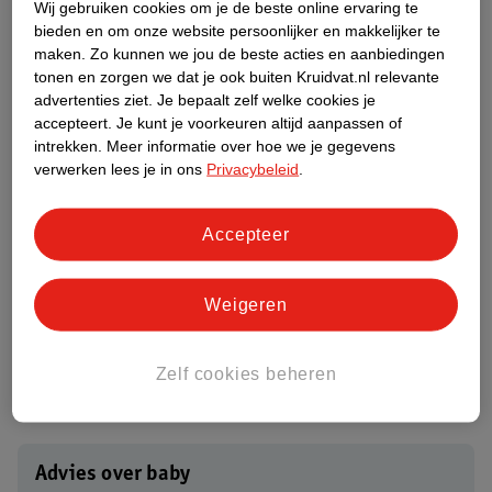
Wij gebruiken cookies om je de beste online ervaring te
bieden en om onze website persoonlijker en makkelijker te
maken.
Zo kunnen we jou de beste acties en aanbiedingen
tonen en zorgen we dat je ook buiten Kruidvat.nl relevante
advertenties ziet.
Je bepaalt zelf welke cookies je
accepteert.
Je kunt je voorkeuren altijd aanpassen of
intrekken.
Meer informatie over hoe we je gegevens
9
.
99
verwerken lees je in ons
Privacybeleid
.
Pampers Premium
Protection Maat 0
Accepteer
Luiers
mt 0 (tot circa 3kg), 30
stuks
Weigeren
50917
Zelf cookies beheren
Advies over baby