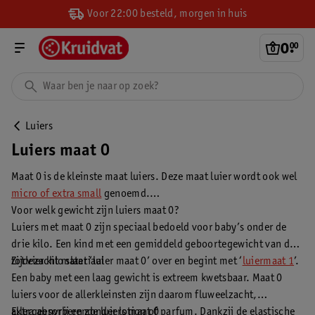
Voor 22:00 besteld, morgen in huis
0
.
00
Luiers
Luiers maat 0
Maat 0 is de kleinste maat luiers. Deze maat luier wordt ook wel
micro of extra small
genoemd.
Voor welk gewicht zijn luiers maat 0?
Luiers met maat 0 zijn speciaal bedoeld voor baby’s onder de
drie kilo. Een kind met een gemiddeld geboortegewicht van drie
tot vier kilo slaat ‘luier maat 0’ over en begint met ‘
Zijdezacht materiaal
luiermaat 1
’.
Een baby met een laag gewicht is extreem kwetsbaar. Maat 0
luiers voor de allerkleinsten zijn daarom fluweelzacht,
allergeenvrij en zonder lotion of parfum. Dankzij de elastische
Extra absorberende luiers maat 0