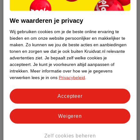
van
van
68
.
99
54
.
99
129
.
99
89
.
99
Verkoop via partner
Verkoop via partner
We waarderen je privacy
X Adventure
XAdventure Co Sleeper
Wij gebruiken cookies om je de beste online ervaring te
Elektrische Wipstoel
Groen
bieden en om onze website persoonlijker en makkelijker te
Rocco Velvet Nougat
Beige
maken.
Zo kunnen we jou de beste acties en aanbiedingen
tonen en zorgen we dat je ook buiten Kruidvat.nl relevante
advertenties ziet.
Je bepaalt zelf welke cookies je
accepteert.
Je kunt je voorkeuren altijd aanpassen of
intrekken.
Meer informatie over hoe we je gegevens
verwerken lees je in ons
Privacybeleid
.
Accepteer
Weigeren
van
van
29
.
00
39
.
99
33
.
99
42
.
99
Zelf cookies beheren