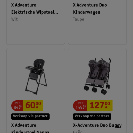
X Adventure
X Adventure Duo
Elektrische Wipstoel
Kinderwagen
Rocco Teddy Cream
Wit
Taupe
van
van
60
.
00
127
.
00
84
.
99
149
.
99
Verkoop via partner
Verkoop via partner
X Adventure
X-Adventure Duo Buggy
Kinderstoel Nappa
Grijs