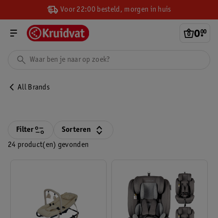
Voor 22:00 besteld, morgen in huis
0
.
00
All Brands
Filter
Sorteren
24 product(en) gevonden