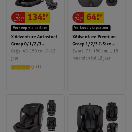
van
van
134
.
99
64
.
99
179
.
99
74
.
99
Verkoop via partner
Verkoop via partner
X Adventure Autostoel
XAdventure Premium
Groep 0/1/2/3
Groep 1/2/3 I-Size
Supreme I-Size
Grijs, 40-150 cm, 0-12
Autostoel
Zwart, 76–150 cm, ± 15
jaar
maanden tot 12 jaar
1