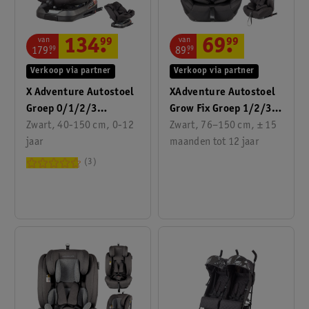
van
van
134
.
99
69
.
99
179
.
99
89
.
99
Verkoop via partner
Verkoop via partner
X Adventure Autostoel
XAdventure Autostoel
Groep 0/1/2/3
Grow Fix Groep 1/2/3
Supreme I-Size
Zwart, 40-150 cm, 0-12
I-Size
Zwart, 76–150 cm, ± 15
jaar
maanden tot 12 jaar
3