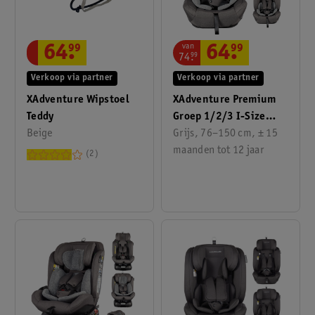
van
64
.
99
64
.
99
74
.
99
Verkoop via partner
Verkoop via partner
XAdventure Wipstoel
XAdventure Premium
Teddy
Groep 1/2/3 I-Size
Beige
Autostoel
Grijs, 76–150 cm, ± 15
maanden tot 12 jaar
2