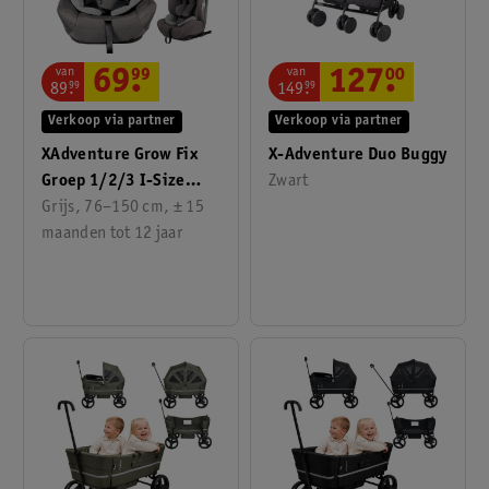
van
van
69
.
99
127
.
00
89
.
99
149
.
99
Verkoop via partner
Verkoop via partner
XAdventure Grow Fix
X-Adventure Duo Buggy
Groep 1/2/3 I-Size
Zwart
Autostoel
Grijs, 76–150 cm, ± 15
maanden tot 12 jaar