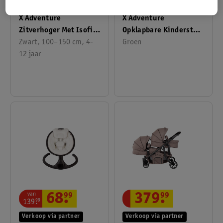
Verkoop via partner
Verkoop via partner
X Adventure
X Adventure
Zitverhoger Met Isofix
Opklapbare Kinderstoel
R129
Zwart, 100–150 cm, 4-
Joy Army
Groen
12 jaar
van
68
.
99
379
.
99
139
.
99
Verkoop via partner
Verkoop via partner