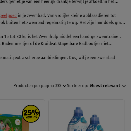
rs geniet je van een heerlijk drankje terwijl je afkoelt in het
speelgoed
in je zwembad. Van vrolijke kleine opblaasdieren tot
 ook buiten het zwembad regelmatig terug. Het zijn inmiddels graag
n 15 tot 30 kg is het Zwemhulpmiddel een handige zwemtrainer.
at Bademmertjes of de Kruidvat Stapelbare Badbootjes niet
gelmatig extra scherpe aanbiedingen. Dus, wil je een zwembad
kan dus niet als een persoonlijk advies aan de gebruiker worden
Producten per pagina
20
Sorteer op:
Meest relevant