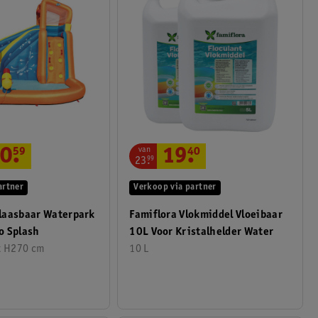
van
0
.
59
19
.
40
23
.
99
artner
Verkoop via partner
laasbaar Waterpark
Famiflora Vlokmiddel Vloeibaar
o Splash
10L Voor Kristalhelder Water
x H270 cm
10 L