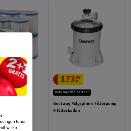
.
74
173
.
99
artner
Verkoop via partner
Z Spa Filter
Bestway Polysphere Filterpomp
pe VI 2x6
+ Filterballen
te
iedingen tonen
zelf welke