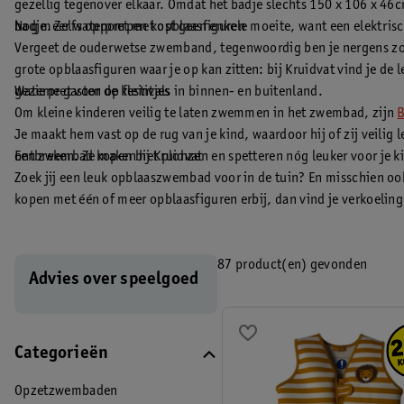
gezellig tegenover elkaar. Omdat het badje slechts 150 x 106 x 46cm 
badje. Zelfs oppompen kost geen enkele moeite, want een elektri
Nog meer waterpret met opblaasfiguren
Vergeet de ouderwetse zwemband, tegenwoordig ben je nergens zond
grote opblaasfiguren waar je op kan zitten: bij Kruidvat vind je d
geziene gasten op festivals in binnen- en buitenland.
Waterpret voor de kleintjes
Om kleine kinderen veilig te laten zwemmen in het zwembad, zijn
Je maakt hem vast op de rug van je kind, waardoor hij of zij veil
ontbreken. Ze maken het plonzen en spetteren nóg leuker voor je k
Een zwembad kopen bij Kruidvat
Zoek jij een leuk opblaaszwembad voor in de tuin? En misschien oo
kopen met één of meer opblaasfiguren erbij, dan vind je verkoeling 
De informatie op de website is van algemene aard. De informatie 
beschouwd.
87 product(en) gevonden
Advies over speelgoed
Categorieën
Opzetzwembaden