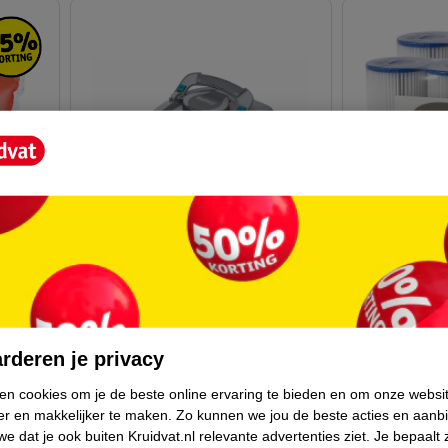
van
239
.
99
34
41
.
99
Verkoop via partner
Verkoop via p
Bestway AquaTronix Pro G300
Bestway Lay-
rderen je privacy
Zwembadrobot
Cartridge Ty
ken cookies om je de beste online ervaring te bieden en om onze websi
G300
er en makkelijker te maken.
Zo kunnen we jou de beste acties en aanb
e dat je ook buiten Kruidvat.nl relevante advertenties ziet.
Je bepaalt 