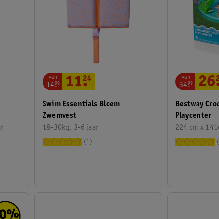
van
van
11
.
24
26
14
.
99
34
.
99
Swim Essentials Bloem
Bestway Croc
Zwemvest
Playcenter
ar
18-30kg, 3-6 jaar
224 cm x 14
1