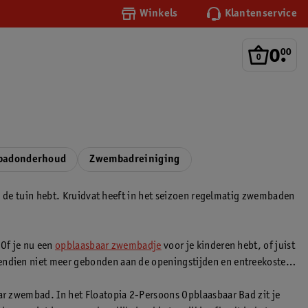
Winkels
Klantenservice
0
.
00
adonderhoud
Zwembadreiniging
 in de tuin hebt. Kruidvat heeft in het seizoen regelmatig zwembaden
 Of je nu een
opblaasbaar zwembadje
voor je kinderen hebt, of juist
vendien niet meer gebonden aan de openingstijden en entreekosten
aar zwembad. In het Floatopia 2-Persoons Opblaasbaar Bad zit je