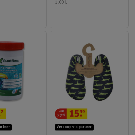
1,00 L
van
.
92
15
.
99
22
.
95
artner
Verkoop via partner