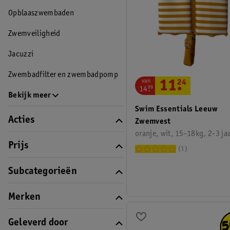
Opblaaszwembaden
Zwemveiligheid
Jacuzzi
Zwembadfilter en zwembadpomp
van
11
.
24
14
.
99
Bekijk meer
Swim Essentials Leeuw
Acties
Zwemvest
oranje, wit, 15-18kg, 2-3 ja
Prijs
1
Subcategorieën
Merken
Geleverd door