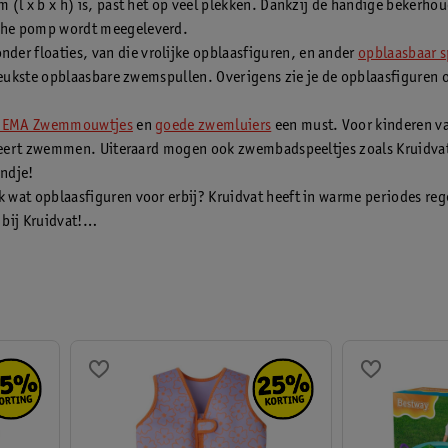
(l x b x h) is, past het op veel plekken. Dankzij de handige bekerhoude
sche pomp wordt meegeleverd.
er floaties, van die vrolijke opblaasfiguren, en ander
opblaasbaar 
e leukste opblaasbare zwemspullen. Overigens zie je de opblaasfiguren
BEMA Zwemmouwtjes
en
goede zwemluiers
een must. Voor kinderen va
ig leert zwemmen. Uiteraard mogen ook zwembadspeeltjes zoals Kruidv
indje!
k wat opblaasfiguren voor erbij? Kruidvat heeft in warme periodes re
bij Kruidvat!
is niet aangepast aan persoonlijke of specifieke omstandigheden en 