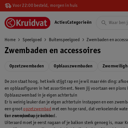
Voor 22:00 besteld, morgen in huis
Acties
Categorieën
Home
Speelgoed
Buitenspeelgoed
Zwembaden en accesso
Zwembaden en accessoires
Opzetzwembaden
Opblaaszwembaden
Zwemveiligh
De zon staat hoog, het kwik stijgt rap en je wil maar één ding: afk
en opblaasfiguren in het assortiment. Neem jij voortaan een plons 
Opblaaszwembad in je eigen achtertuin
Er is weinig leuker dan je eigen achtertuin instappen en een zwemba
een groot
opzetzwembad
met een hoge rand, dat verkoelende water
van een openbaar zwembad.
Een zwembad op je balkon
Uiteraard moet je eerst nagaan of je balkon sterk genoeg is, maar 