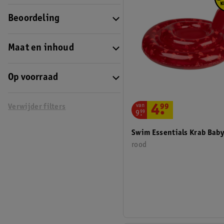
Beoordeling
Maat en inhoud
Op voorraad
van
4
.
99
Verwijder filters
9
.
99
Swim Essentials Krab Baby
rood