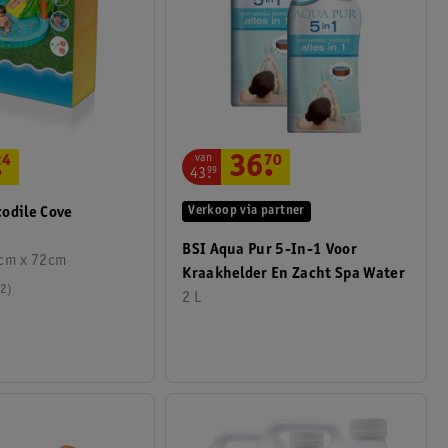
van
.
24
36
.
70
43
.
99
odile Cove
Verkoop via partner
BSI Aqua Pur 5-In-1 Voor
1cm x 72cm
Kraakhelder En Zacht Spa Water
2
2 L