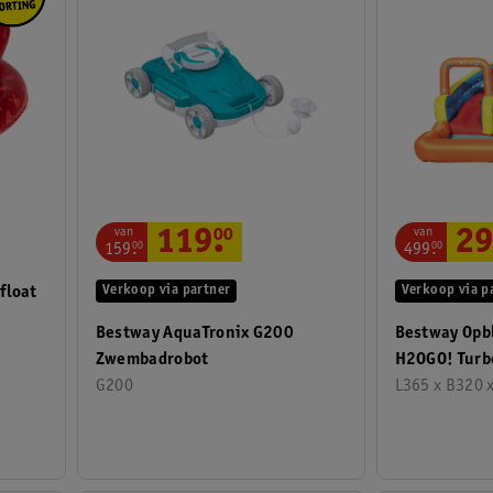
van
van
119
.
00
29
159
.
00
499
.
00
Verkoop via partner
Verkoop via p
float
Bestway AquaTronix G200
Bestway Opb
Zwembadrobot
H2OGO! Turb
G200
L365 x B320 