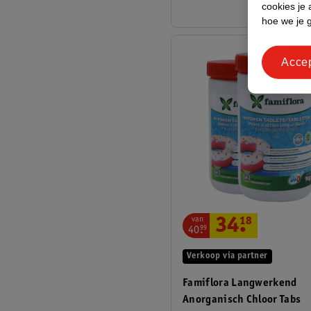
cookies je 
hoe we je 
Acce
van
34
.
18
40
.
99
Verkoop via partner
Famiflora Langwerkend
Anorganisch Chloor Tabs