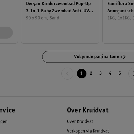
Deryan Kinderzwembad Pop-Up
Famiflora S
3-In-1 Baby Zwembad Anti-UV
Anorganisch
50+ Sand
90 x 90 cm, Sand
1KG, 1x1KG, 
Volgende pagina tonen
1
2
3
4
5
rvice
Over Kruidvat
agen
Over Kruidvat
Verkopen via Kruidvat