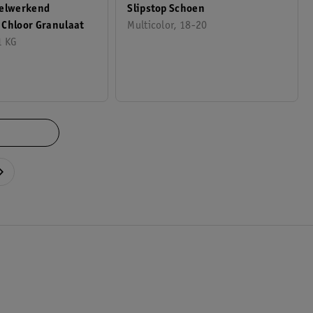
nelwerkend
Slipstop Schoen
 Chloor Granulaat
Multicolor, 18-20
1 KG