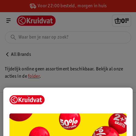
Voor 22:00 besteld, morgen in huis
0
.
00
All Brands
Tijdelijk online geen assortiment beschikbaar. Bekijk al onze
acties in de
folder
.
Kruidvat Club
Klantenservice