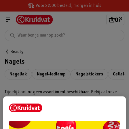
Voor 22:00 besteld, morgen in huis
0
.
00
Beauty
Nagels
Nagellak
Nagel-ledlamp
Nagelstickers
Gellak
Tijdelijk online geen assortiment beschikbaar. Bekijk al onze
acties in de
folder
.
Kruidvat Club