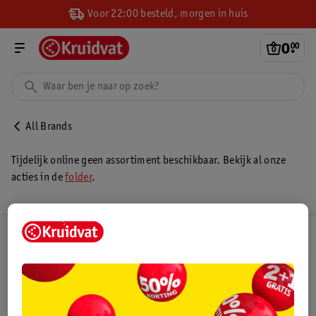
Voor 22:00 besteld, morgen in huis
0
.
00
All Brands
Tijdelijk online geen assortiment beschikbaar. Bekijk al onze
acties in de
folder
.
Kruidvat Club
Klantenservice