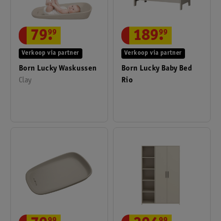
79
.
99
189
.
99
Verkoop via partner
Verkoop via partner
Born Lucky Waskussen
Born Lucky Baby Bed
Clay
Rio
99
99