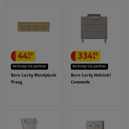
44
.
99
334
.
99
Verkoop via partner
Verkoop via partner
Born Lucky Wandplank
Born Lucky Helsinki
Praag
Commode