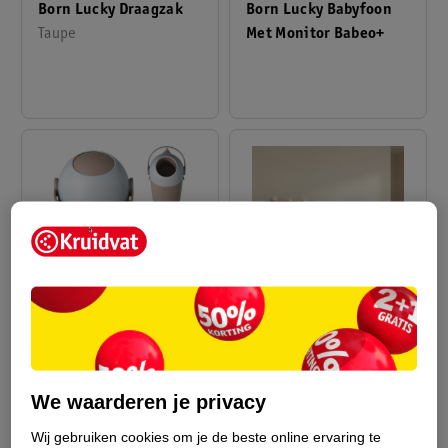
Born Lucky Draagzak
Born Lucky Babyfoon
Taupe
Met Monitor Babeo+
44
.
99
24
.
99
Verkoop via partner
Verkoop via partner
Born Lucky
Cabino Roan
We waarderen je privacy
Luieremmer
Wandplank
Wij gebruiken cookies om je de beste online ervaring te
Roze