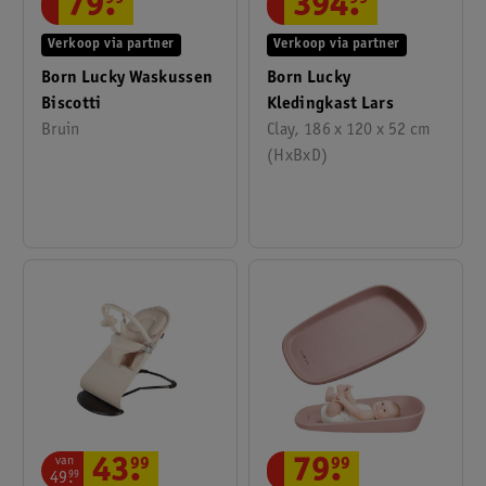
394
.
79
.
Verkoop via partner
Verkoop via partner
Born Lucky
Born Lucky Waskussen
Kledingkast Lars
Biscotti
Clay, 186 x 120 x 52 cm
Bruin
(HxBxD)
van
43
.
99
79
.
99
49
.
99