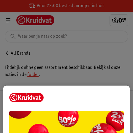
Voor 22:00 besteld, morgen in huis
0
.
00
All Brands
Tijdelijk online geen assortiment beschikbaar. Bekijk al onze
acties in de
folder
.
Kruidvat Club
Klantenservice