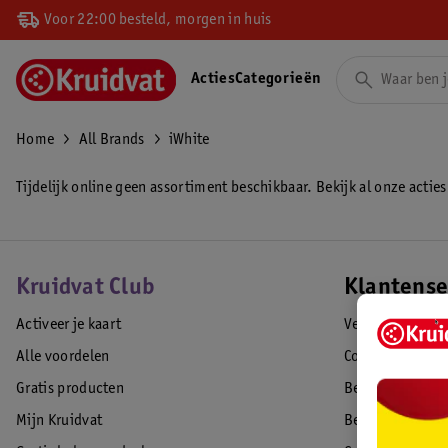
Voor 22:00 besteld, morgen in huis
Acties
Categorieën
Home
All Brands
iWhite
Tijdelijk online geen assortiment beschikbaar. Bekijk al onze acties
Kruidvat Club
Klantense
Activeer je kaart
Veelgestelde vr
Alle voordelen
Contact
Gratis producten
Bestellen & lev
Mijn Kruidvat
Betalen