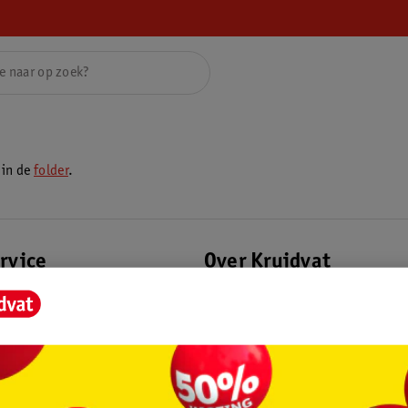
 in de
folder
.
rvice
Over Kruidvat
agen
Over Kruidvat
Verkopen via Kruidvat
eren
Pers
Winkelformule