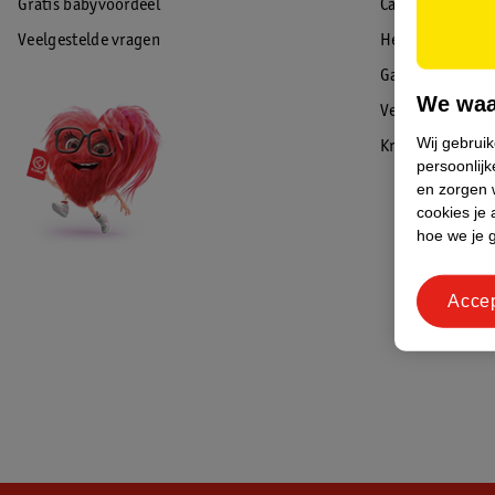
Gratis babyvoordeel
Cadeaukaart sal
Veelgestelde vragen
Herroepen & re
Garantie
We waa
Veiligheidswaa
Wij gebrui
Kruidvat Advies
persoonlijk
en zorgen w
cookies je 
hoe we je 
Acce