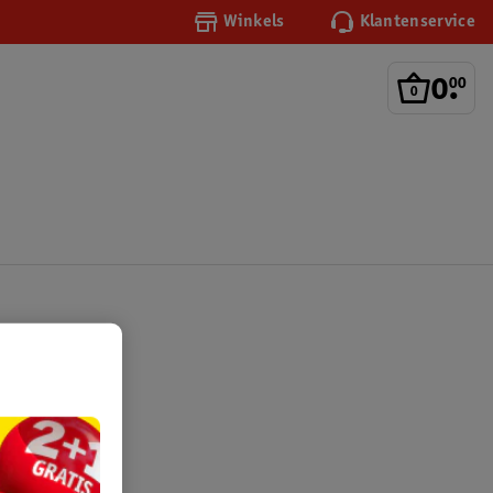
Winkels
Klantenservice
0
.
00