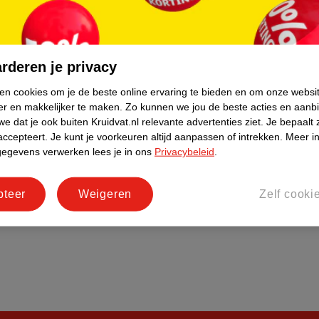
do
Bedrijfsgegevens
tourneren
Duurzaamheid
Social Media
rderen je privacy
rschuwingen
Kinderdagverblijfservice
ken cookies om je de beste online ervaring te bieden en om onze websi
Werken bij
er en makkelijker te maken.
Zo kunnen we jou de beste acties en aanb
Informatiepagina's
e dat je ook buiten Kruidvat.nl relevante advertenties ziet.
Je bepaalt 
accepteert.
Je kunt je voorkeuren altijd aanpassen of intrekken.
Meer in
Keurmerk Zelfzorg Online
gegevens verwerken lees je in ons
Privacybeleid
.
pteer
Weigeren
Zelf cooki