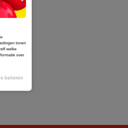
te
iedingen tonen
zelf welke
formatie over
es beheren