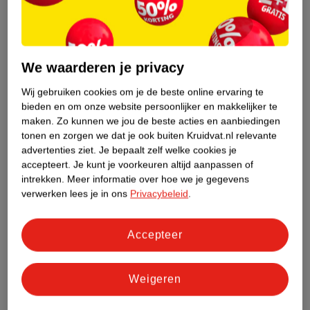
Rain-X Anti-Regen &
Protecton Cockpitspray
Anti-Condens 200 Ml
Hoogglans 400ml
Voordeelverpakking
Zwart
Zwart
We waarderen je privacy
Wij gebruiken cookies om je de beste online ervaring te
bieden en om onze website persoonlijker en makkelijker te
maken.
Zo kunnen we jou de beste acties en aanbiedingen
tonen en zorgen we dat je ook buiten Kruidvat.nl relevante
advertenties ziet.
Je bepaalt zelf welke cookies je
accepteert.
Je kunt je voorkeuren altijd aanpassen of
intrekken.
Meer informatie over hoe we je gegevens
verwerken lees je in ons
Privacybeleid
.
Accepteer
Adviesprijs*
van
21
.
89
9
.
95
30
.
99
15
.
00
* aanbevolen verkoopprijs
Verkoop via partner
Weigeren
leverancier
Qplay Pads
Verkoop via partner