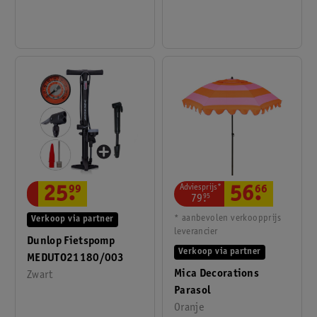
(3 In 1)
Adviesprijs*
56
.
66
25
.
99
79
.
95
* aanbevolen verkoopprijs
Verkoop via partner
leverancier
Dunlop Fietspomp
Verkoop via partner
MEDUTO21180/003
Mica Decorations
Zwart
Parasol
Oranje