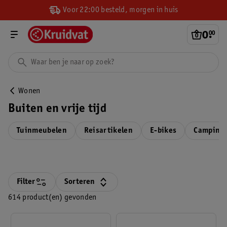
Voor 22:00 besteld, morgen in huis
0
.
00
Wonen
Buiten en vrije tijd
Tuinmeubelen
Reisartikelen
E-bikes
Camping 
Filter
Sorteren
614 product(en) gevonden