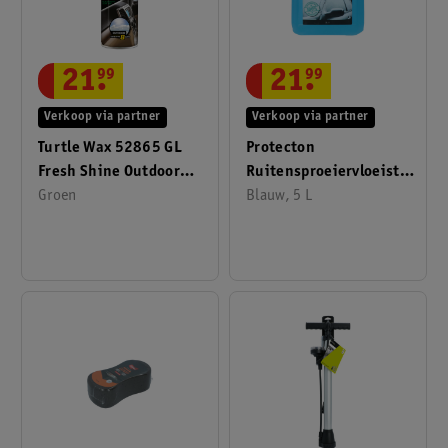
21
.
99
21
.
99
Verkoop via partner
Verkoop via partner
Turtle Wax 52865 GL
Protecton
Fresh Shine Outdoor
Ruitensproeiervloeistof
500ml
Groen
-20°C Kant & Klaar 5
Blauw, 5 L
Liter