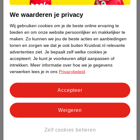
38
.
95
42
.
99
We waarderen je privacy
Verkoop via partner
Verkoop via partner
Wij gebruiken cookies om je de beste online ervaring te
Baby's Only
Baby's Only
bieden en om onze website persoonlijker en makkelijker te
Commodemandje
Commodemandje Sky
maken.
Zo kunnen we jou de beste acties en aanbiedingen
Classic
Zand
Beige
tonen en zorgen we dat je ook buiten Kruidvat.nl relevante
advertenties ziet.
Je bepaalt zelf welke cookies je
accepteert.
Je kunt je voorkeuren altijd aanpassen of
intrekken.
Meer informatie over hoe we je gegevens
verwerken lees je in ons
Privacybeleid
.
Accepteer
Weigeren
Zelf cookies beheren
25
.
99