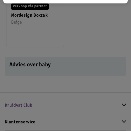
Verkoop via partner
Mordesign Boxzak
Beige
Advies over baby
Kruidvat Club
Klantenservice