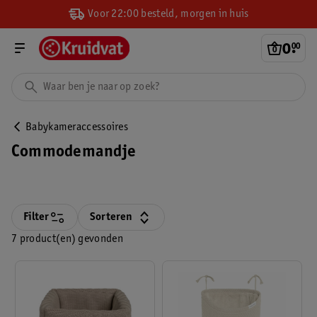
Voor 22:00 besteld, morgen in huis
0
.
00
Babykameraccessoires
Commodemandje
Filter
Sorteren
7 product(en) gevonden