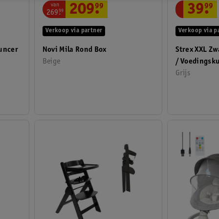
van
39
.
99
209
.
99
269
.
99
Verkoop via p
Verkoop via partner
Strex XXL Z
ouncer
Novi Mila Rond Box
/ Voedingsk
Beige
Grijs