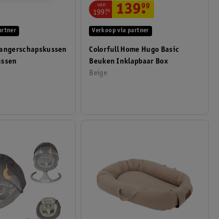
van
139
.
99
199
.
99
artner
Verkoop via partner
wangerschapskussen
Colorfull Home Hugo Basic
ussen
Beuken Inklapbaar Box
Beige