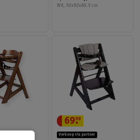
Rond Inclusief Matras
Wit, 92x92x80.5 cm
69
.
99
Verkoop via partner
artner