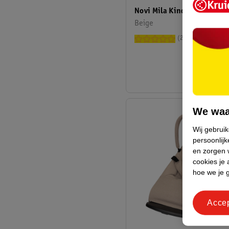
Novi Mila Kinderstoel
Beige
2
We waa
Wij gebrui
persoonlijk
en zorgen w
cookies je 
hoe we je 
Acce