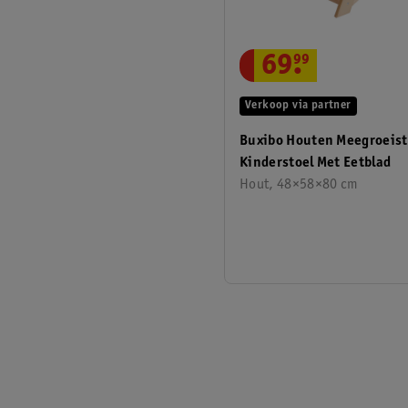
69
.
99
Verkoop via partner
Buxibo Houten Meegroeist
Kinderstoel Met Eetblad
Hout, 48×58×80 cm