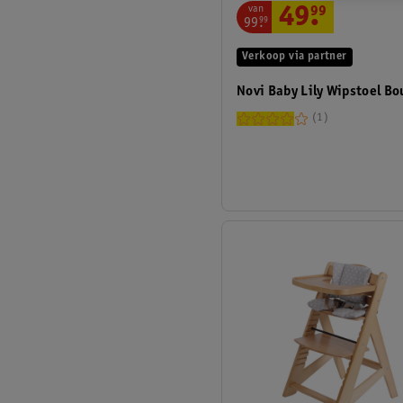
van
49
.
99
99
.
99
Verkoop via partner
Novi Baby Lily Wipstoel B
1