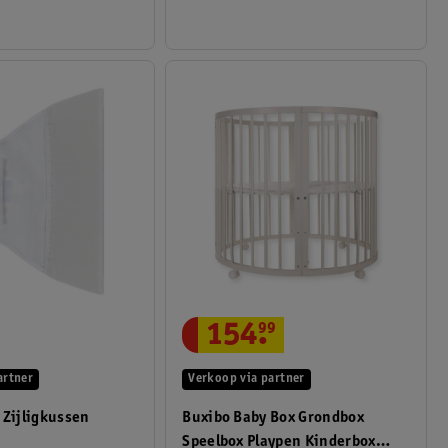
154
.
99
Verkoop via partner
artner
Buxibo Baby Box Grondbox
 Zijligkussen
Speelbox Playpen Kinderbox