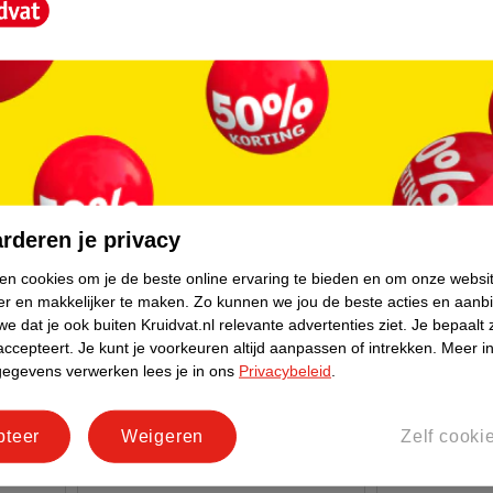
Buxibo Hout
Novi 1-2 Grow Kinderstoel
Kinderstoel 
Zwart
Walnut, 48×
rderen je privacy
ken cookies om je de beste online ervaring te bieden en om onze websi
er en makkelijker te maken.
Zo kunnen we jou de beste acties en aanb
e dat je ook buiten Kruidvat.nl relevante advertenties ziet.
Je bepaalt 
accepteert.
Je kunt je voorkeuren altijd aanpassen of intrekken.
Meer in
gegevens verwerken lees je in ons
Privacybeleid
.
pteer
Weigeren
Zelf cooki