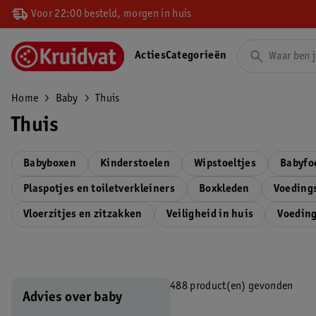
Voor 22:00 besteld, morgen in huis
Acties
Categorieën
Home
Baby
Thuis
Thuis
Babyboxen
Kinderstoelen
Wipstoeltjes
Babyfo
Plaspotjes en toiletverkleiners
Boxkleden
Voeding
Vloerzitjes en zitzakken
Veiligheid in huis
Voedin
488 product(en) gevonden
Advies over baby