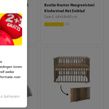
Buxibo Houten Meegroeistoel
en Meegroeistoel
Kinderstoel Met Eetblad
Met Eetblad
Zwart, 48×58×80 cm
58×80 cm
1
te
iedingen tonen
zelf welke
formatie over
es beheren