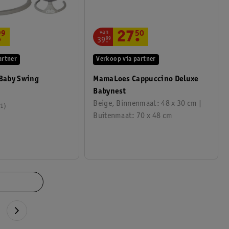
van
27
.
50
.
99
39
.
99
Verkoop via partner
artner
MamaLoes Cappuccino Deluxe
 Baby Swing
Babynest
Beige, Binnenmaat: 48 x 30 cm |
1
Buitenmaat: 70 x 48 cm