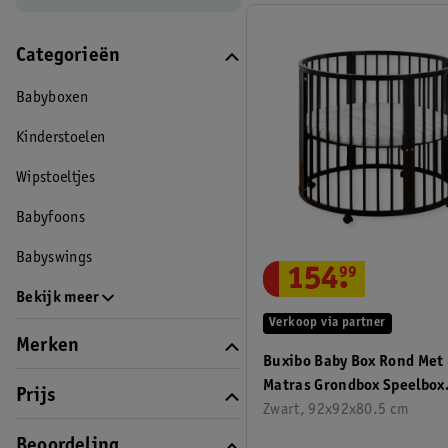
Categorieën
Babyboxen
Kinderstoelen
Wipstoeltjes
Babyfoons
Babyswings
154
.
99
Bekijk meer
Verkoop via partner
Merken
Buxibo Baby Box Rond Met
Matras Grondbox Speelbox
Prijs
Playpen Kinderbox
Zwart, 92x92x80.5 cm
Beoordeling