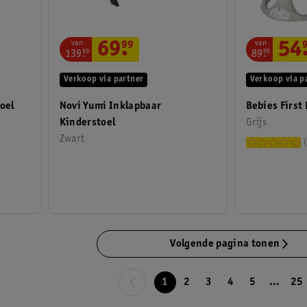
van
van
69
.
99
54
139
.
99
89
.
99
Verkoop via partner
Verkoop via p
oel
Novi Yumi Inklapbaar
Bebies First
Kinderstoel
Grijs
Zwart
Volgende pagina tonen
1
2
3
4
5
...
25