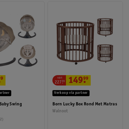
van
.
99
149
.
99
227
.
99
artner
Verkoop via partner
 Baby Swing
Born Lucky Box Rond Met Matras
Walnoot
2