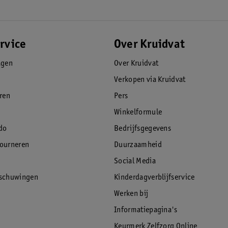
rvice
Over Kruidvat
agen
Over Kruidvat
Verkopen via Kruidvat
eren
Pers
Winkelformule
do
Bedrijfsgegevens
tourneren
Duurzaamheid
Social Media
rschuwingen
Kinderdagverblijfservice
Werken bij
Informatiepagina's
Keurmerk Zelfzorg Online