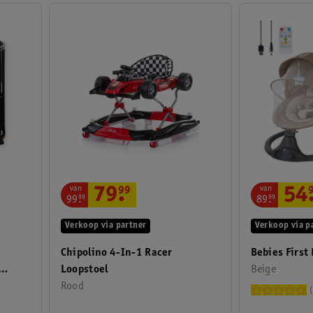
van
van
79
.
99
54
99
.
99
89
.
99
Verkoop via partner
Verkoop via p
Chipolino 4-In-1 Racer
Bebies First
Loopstoel
Beige
Rood