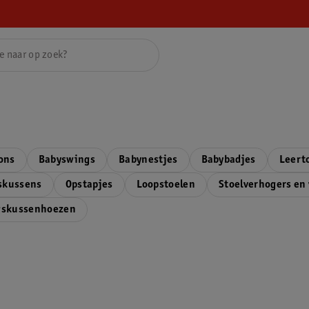
ons
Babyswings
Babynestjes
Babybadjes
Leert
skussens
Opstapjes
Loopstoelen
Stoelverhogers en 
gskussenhoezen