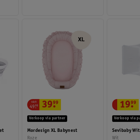
van
39
.
99
19
.
99
49
.
99
Verkoop via partner
Verkoop via p
et
Mordesign XL Babynest
Sevibaby Wit
Roze
Wit