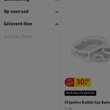
Op voorraad
Geleverd door
Verwijder filters
van
30
.
99
49
.
99
Verkoop via partner
Chipolino Bubble Spa Bads
Grijs