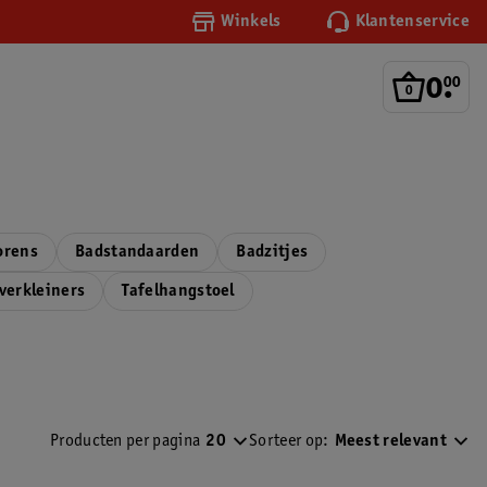
Winkels
Klantenservice
0
.
00
orens
Badstandaarden
Badzitjes
verkleiners
Tafelhangstoel
Producten per pagina
20
Sorteer op:
Meest relevant