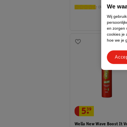
We waa
46
Wij gebrui
persoonlijk
en zorgen w
cookies je 
hoe we je 
Acce
5
.
39
Wella New Wave Boost It 