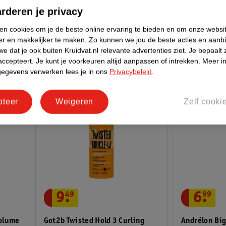
38
rderen je privacy
ken cookies om je de beste online ervaring te bieden en om onze websi
er en makkelijker te maken.
Zo kunnen we jou de beste acties en aanb
e dat je ook buiten Kruidvat.nl relevante advertenties ziet.
Je bepaalt 
accepteert.
Je kunt je voorkeuren altijd aanpassen of intrekken.
Meer in
gegevens verwerken lees je in ons
Privacybeleid
.
pteer
Weigeren
Zelf cooki
9
.
49
6
.
99
Volume
Got2b Twisted Hold 3 Curling
Andrélon Bi