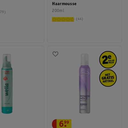
Haarmousse
200ml
79
44
6
.
99