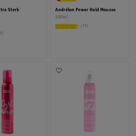
xtra Sterk
Andrélon Power Hold Mousse
200ml
79
5