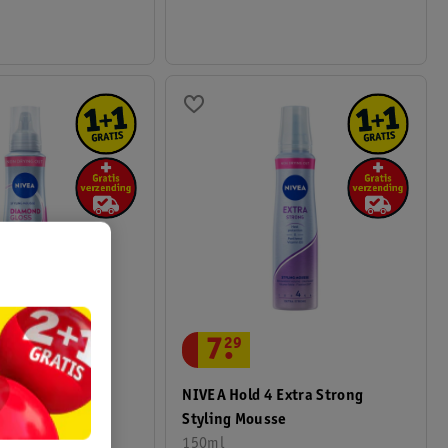
7
.
29
4 Diamond Gloss
NIVEA Hold 4 Extra Strong
 Mousse
Styling Mousse
150ml