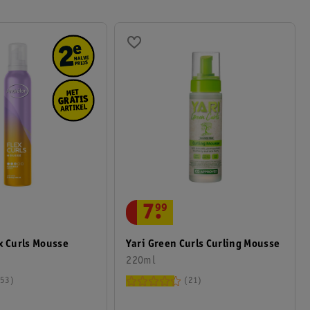
kan dus niet als een persoonlijk advies aan de gebruiker worden
7
.
99
x Curls Mousse
Yari Green Curls Curling Mousse
220ml
53
21