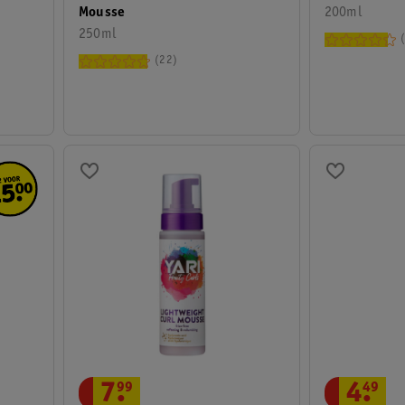
Mousse
200ml
250ml
22
4
.
49
7
.
99