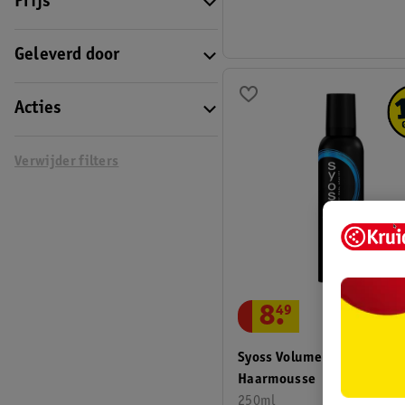
Prijs
Geleverd door
Acties
Verwijder filters
8
.
49
Syoss Volume Hold 4
Haarmousse
250ml