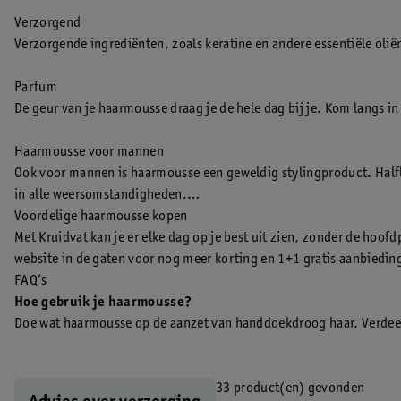
Verzorgend
Verzorgende ingrediënten, zoals keratine en andere essentiële olië
Parfum
De geur van je haarmousse draag je de hele dag bij je. Kom langs in
Haarmousse voor mannen
Ook voor mannen is haarmousse een geweldig stylingproduct. Half
in alle weersomstandigheden.
Voordelige haarmousse kopen
Met Kruidvat kan je er elke dag op je best uit zien, zonder de hoo
website in de gaten voor nog meer korting en 1+1 gratis aanbiedin
FAQ’s
Hoe gebruik je haarmousse?
Doe wat haarmousse op de aanzet van handdoekdroog haar. Verdeel 
Hoe maak je krullen bij mannen?
Verdeel de mousse met een kam, föhn je haar droog en knijp vervo
33 product(en) gevonden