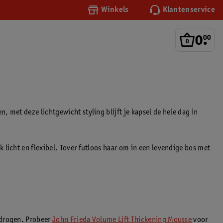
Winkels
Klantenservice
0
.
00
 met deze lichtgewicht styling blijft je kapsel de hele dag in
 licht en flexibel. Tover futloos haar om in een levendige bos met
 drogen. Probeer
John Frieda Volume Lift Thickening Mousse
voor