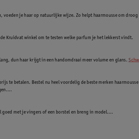
n, voeden je haar op natuurlijke wijze. Zo helpt haarmousse om droog 
 de Kruidvat winkel om te testen welke parfum je het lekkerst vindt.
lang, dun haar krijgt in een handomdraai meer volume en glans.
Schwa
fdprijs te betalen. Bestel nu heel voordelig de beste merken haarmouss
gen.
goed met je vingers of een borstel en breng in model.
lgens je lokken stuk. Megavolume gegarandeerd!