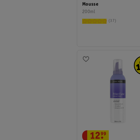
Mousse
200ml
37
12
.
99