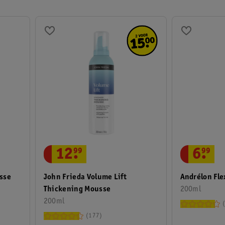
is niet aangepast aan persoonlijke of specifieke omstandigheden en 
12
.
99
6
.
99
John Frieda Volume Lift
sse
Andrélon Fle
Thickening Mousse
200ml
200ml
177