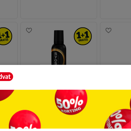
7
.
29
8
.
49
NIVEA Hold 
SYOSS Curl Control Haarmousse
Care Styling
250ml
150ml