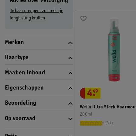
Advies over verzorging
De informatie op de website is van algemene aard. De informatie 
Je haar preppen: zo creëer je
beschouwd.
longlasting krullen
Merken
Haartype
Maat en inhoud
Eigenschappen
4
.
49
Beoordeling
Wella Ultra Sterk Haarmou
200ml
Op voorraad
31