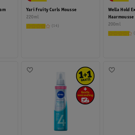
eam
Wella Hold E
Yari Fruity Curls Mousse
Haarmousse
220ml
200ml
14