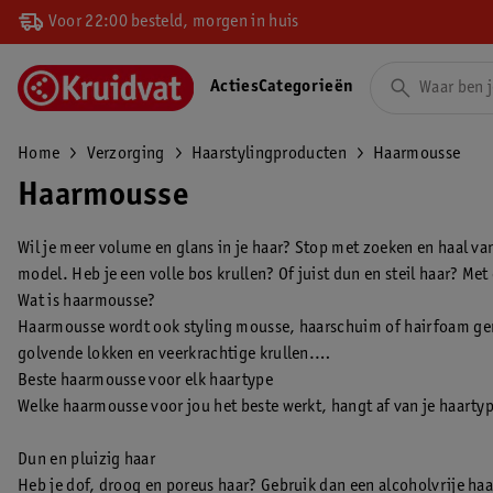
Voor 22:00 besteld, morgen in huis
Acties
Categorieën
Home
Verzorging
Haarstylingproducten
Haarmousse
Haarmousse
Wil je meer volume en glans in je haar? Stop met zoeken en haal va
model. Heb je een volle bos krullen? Of juist dun en steil haar? Met
Wat is haarmousse?
Haarmousse wordt ook styling mousse, haarschuim of hairfoam genoem
golvende lokken en veerkrachtige krullen.
Beste haarmousse voor elk haartype
Welke haarmousse voor jou het beste werkt, hangt af van je haartype
Dun en pluizig haar
Heb je dof, droog en poreus haar? Gebruik dan een alcoholvrije ha