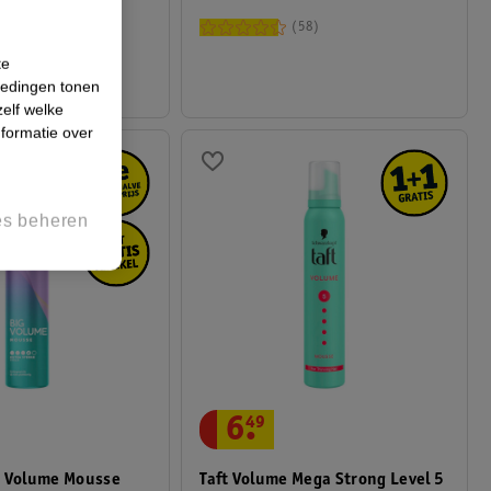
24
58
te
iedingen tonen
zelf welke
formatie over
es beheren
6
.
49
Taft Volume Mega Strong Level 5
g Volume Mousse